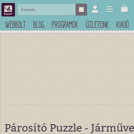
WEBBOLT
BLOG
PROGRAMOK
ÜZLETEINK
KIADÓ
Párosító Puzzle - Jármű