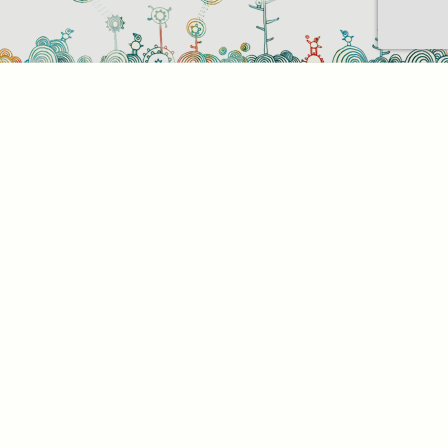
Sütihasználati beállítások
Mik azok a sütik?
Amikor ellátogat egy weboldalra, az információkat
tárolhat vagy gyűjthet be a böngészőjéről, amit az
esetek többségében sütik segítségével végez. Az
információk vonatkozhatnak Önre mint
felhasználóra, a preferenciáira, az Ön által használt
eszközre vagy az oldal elvárt működésének
biztosítására. Az információ általában nem alkalmas