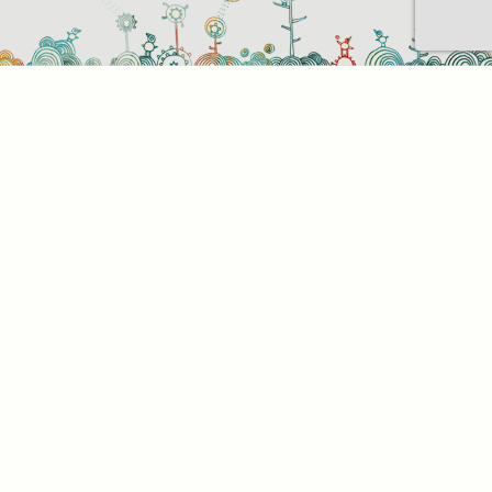
Sütihasználati beállítások
Mik azok a sütik?
Amikor ellátogat egy weboldalra, az információkat
tárolhat vagy gyűjthet be a böngészőjéről, amit az
esetek többségében sütik segítségével végez. Az
információk vonatkozhatnak Önre mint
felhasználóra, a preferenciáira, az Ön által használt
eszközre vagy az oldal elvárt működésének
biztosítására. Az információ általában nem alkalmas
az Ön közvetlen azonosítására, de képes Önnek