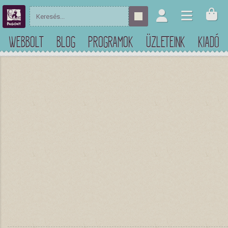
WEBBOLT
BLOG
PROGRAMOK
ÜZLETEINK
KIADÓ