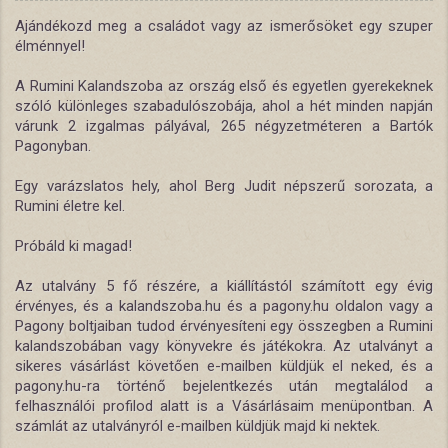
Ajándékozd meg a családot vagy az ismerősöket egy szuper
élménnyel!
A Rumini Kalandszoba az ország első és egyetlen gyerekeknek
szóló különleges szabadulószobája, ahol a hét minden napján
várunk 2 izgalmas pályával, 265 négyzetméteren a Bartók
Pagonyban.
Egy varázslatos hely, ahol Berg Judit népszerű sorozata, a
Rumini életre kel.
Próbáld ki magad!
Az utalvány 5 fő részére, a kiállítástól számított egy évig
érvényes, és a kalandszoba.hu és a pagony.hu oldalon vagy a
Pagony boltjaiban tudod érvényesíteni egy összegben a Rumini
kalandszobában vagy könyvekre és játékokra. Az utalványt a
sikeres vásárlást követően e-mailben küldjük el neked, és a
pagony.hu-ra történő bejelentkezés után megtalálod a
felhasználói profilod alatt is a Vásárlásaim menüpontban. A
számlát az utalványról e-mailben küldjük majd ki nektek.