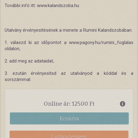
További infó itt: www.kalandszoba.hu
Utalvány érvényesítésének a menete a Rumini Kalandszobában:
1. válaszd ki az időpontot a www.pagony.hu/rumini_foglalas
oldalon,
2. add meg az adataidat,
3. ezután érvényesítsd az utalványod a kóddal és a
sorszámmal.
Online ár: 12500 Ft
Kosárba
Listára teszem