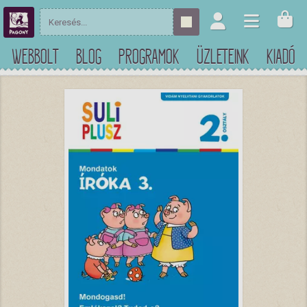
WEBBOLT
BLOG
PROGRAMOK
ÜZLETEINK
KIADÓ