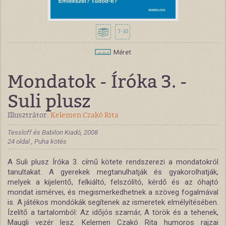
7-10
Méret
Mondatok - Íróka 3. -
Suli plusz
Illusztrátor:
Kelemen Czakó Rita
Tessloff és Babilon Kiadó, 2008
24 oldal , Puha kötés
A Suli plusz Íróka 3. című kötete rendszerezi a mondatokról
tanultakat. A gyerekek megtanulhatják és gyakorolhatják,
melyek a kijelentő, felkiáltó, felszólító, kérdő és az óhajtó
mondat ismérvei, és megismerkedhetnek a szöveg fogalmával
is. A játékos mondókák segítenek az ismeretek elmélyítésében.
Ízelítő a tartalomból: Az időjós szamár, A török és a tehenek,
Maugli vezér lesz. Kelemen Czakó Rita humoros rajzai