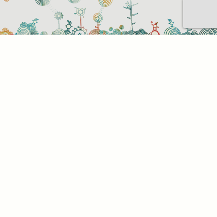
Sütihasználati beállítások
Mik azok a sütik?
Amikor ellátogat egy weboldalra, az információkat
tárolhat vagy gyűjthet be a böngészőjéről, amit az
esetek többségében sütik segítségével végez. Az
információk vonatkozhatnak Önre mint
felhasználóra, a preferenciáira, az Ön által használt
eszközre vagy az oldal elvárt működésének
biztosítására. Az információ általában nem alkalmas