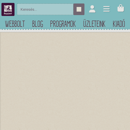
WEBBOLT
BLOG
PROGRAMOK
ÜZLETEINK
KIADÓ