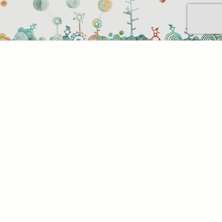
Sütihasználati beállítások
Mik azok a sütik?
Amikor ellátogat egy weboldalra, az információkat
tárolhat vagy gyűjthet be a böngészőjéről, amit az
esetek többségében sütik segítségével végez. Az
információk vonatkozhatnak Önre mint
felhasználóra, a preferenciáira, az Ön által használt
eszközre vagy az oldal elvárt működésének
biztosítására. Az információ általában nem alkalmas