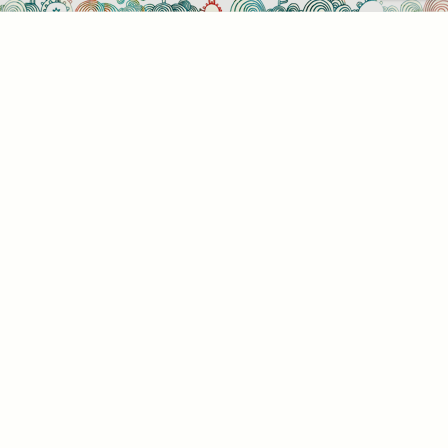
Sütihasználati beállítások
Mik azok a sütik?
Amikor ellátogat egy weboldalra, az információkat
tárolhat vagy gyűjthet be a böngészőjéről, amit az
esetek többségében sütik segítségével végez. Az
információk vonatkozhatnak Önre mint
felhasználóra, a preferenciáira, az Ön által használt
eszközre vagy az oldal elvárt működésének
biztosítására. Az információ általában nem alkalmas
az Ön közvetlen azonosítására, de képes Önnek
személyre szabottabb internetélményt nyújtani. Ön