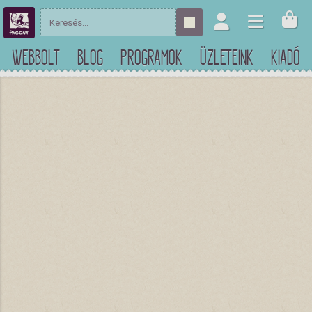
WEBBOLT
BLOG
PROGRAMOK
ÜZLETEINK
KIADÓ