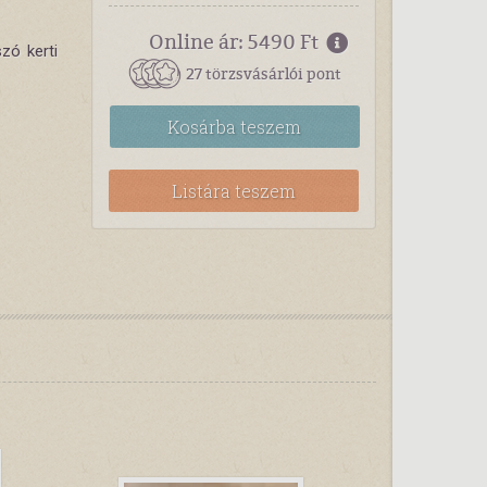
Online ár: 5490 Ft
zó kerti
27 törzsvásárlói pont
Kosárba
teszem
Listára teszem