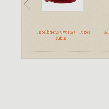
 - Csillogó
Intelligens Gyurma - Tüzes
Ál
sok
rubin