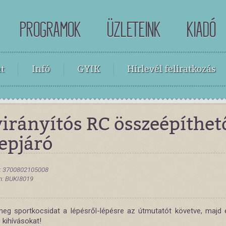
PROGRAMOK
ÜZLETEINK
KIADÓ
t
Infó
GYIK
Hírlevél feliratkozás
irányítós RC összeépíthet
epjáró
: 3700802105008
: BUKI8019
meg sportkocsidat a lépésről-lépésre az útmutatót követve, majd 
 kihívásokat!