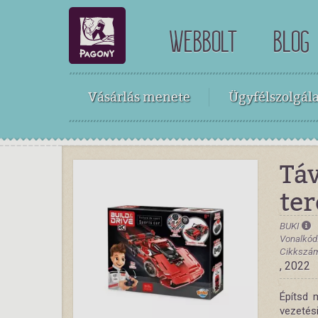
WEBBOLT
BLOG
Vásárlás menete
Ügyfélszolgála
Táv
ter
BUKI
Vonalkód
Cikkszám
, 2022
Építsd 
vezetési