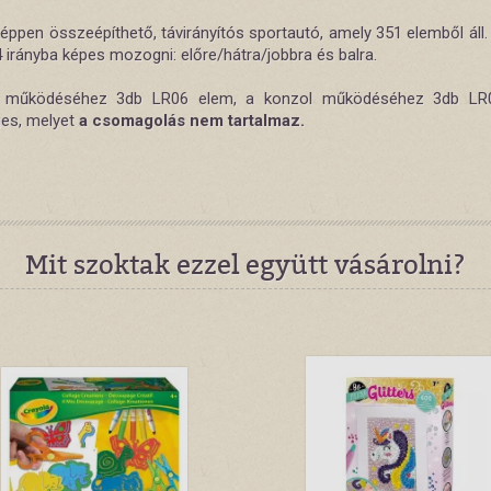
éppen összeépíthető, távirányítós sportautó, amely 351 elemből áll.
 irányba képes mozogni: előre/hátra/jobbra és balra.
k működéséhez 3db LR06 elem, a konzol működéséhez 3db LR
es, melyet
a csomagolás nem tartalmaz.
Mit szoktak ezzel együtt vásárolni?