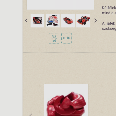
Kétfélek
mind a 4
A játé
szükség
8-16