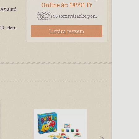
Online ár: 18991 Ft
 Az autó
95 törzsvásárlói pont
03 elem
Listára teszem