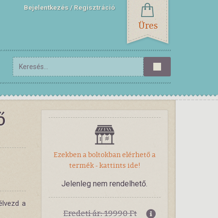
Bejelentkezés
Regisztráció
Üres
ő
Ezekben a boltokban elérhető a
termék - kattints ide!
Jelenleg nem rendelhető.
élvezd a
Eredeti ár: 19990 Ft