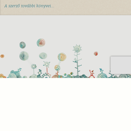
A szerző további könyvei...
Sütihasználati beállítások