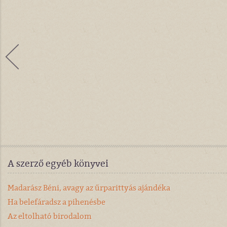
A szerző egyéb könyvei
Madarász Béni, avagy az űrparittyás ajándéka
Ha belefáradsz a pihenésbe
Az eltolható birodalom