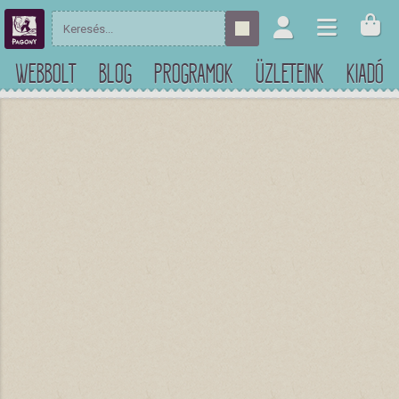
WEBBOLT
BLOG
PROGRAMOK
ÜZLETEINK
KIADÓ