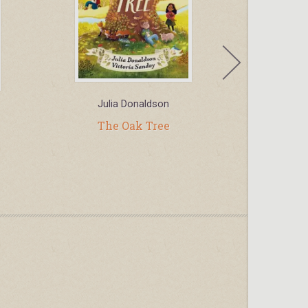
Julia Donaldson
Fel
The Oak Tree
Finger