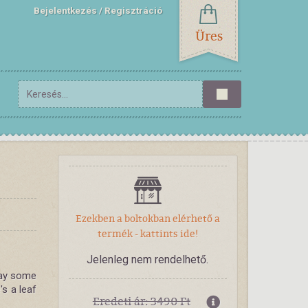
Bejelentkezés
Regisztráció
Üres
Ezekben a boltokban elérhető a
termék - kattints ide!
Jelenleg nem rendelhető.
day some
s a leaf
Eredeti ár: 3490 Ft