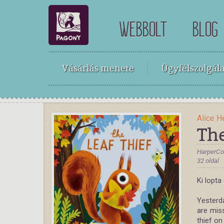
WEBBOLT
BLOG
Vásárlás menete
Ügyfélszolgála
Alice 
The
HarperCol
32 oldal
Ki lopt
Yesterd
are miss
thief on