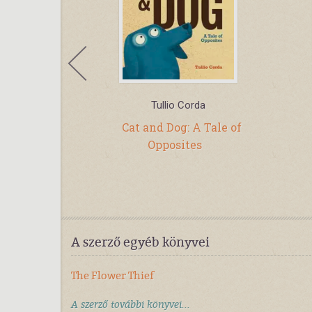
ie
Tullio Corda
 Stage: Peter
Cat and Dog: A Tale of
ut sound
Opposites
re
A szerző egyéb könyvei
The Flower Thief
A szerző további könyvei...