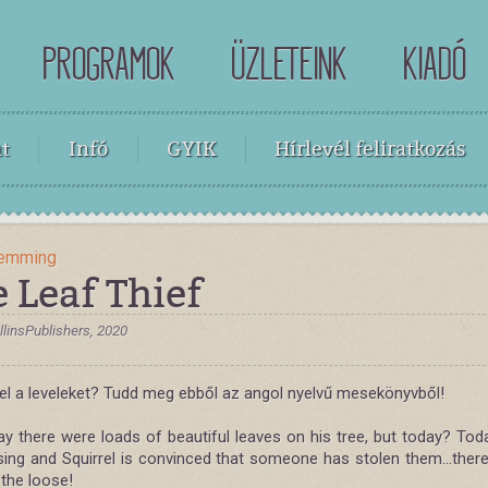
PROGRAMOK
ÜZLETEINK
KIADÓ
t
Infó
GYIK
Hírlevél feliratkozás
Hemming
 Leaf Thief
linsPublishers, 2020
a el a leveleket? Tudd meg ebből az angol nyelvű mesekönyvből!
ay there were loads of beautiful leaves on his tree, but today? To
ing and Squirrel is convinced that someone has stolen them...there'
 the loose!