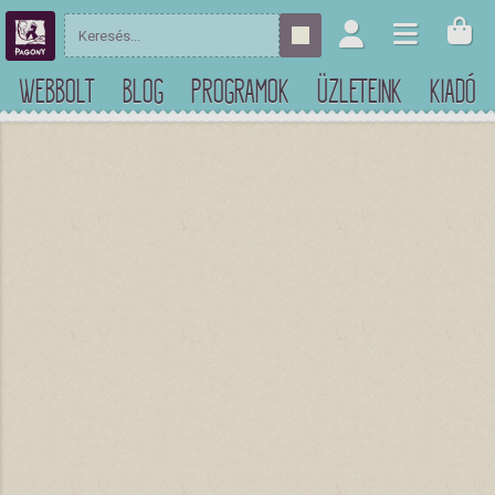
WEBBOLT
BLOG
PROGRAMOK
ÜZLETEINK
KIADÓ