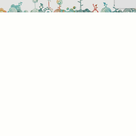
Sütihasználati beállítások
Mik azok a sütik?
Amikor ellátogat egy weboldalra, az információkat
tárolhat vagy gyűjthet be a böngészőjéről, amit az
esetek többségében sütik segítségével végez. Az
információk vonatkozhatnak Önre mint
felhasználóra, a preferenciáira, az Ön által használt
eszközre vagy az oldal elvárt működésének
biztosítására. Az információ általában nem alkalmas
az Ön közvetlen azonosítására, de képes Önnek