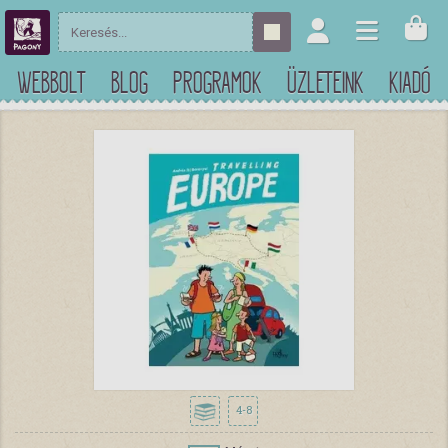
WEBBOLT
BLOG
PROGRAMOK
ÜZLETEINK
KIADÓ
4-8