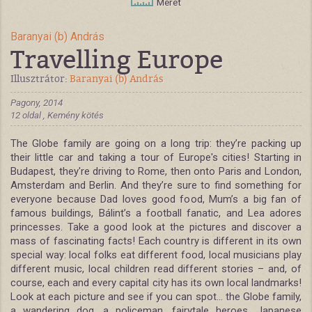
Méret
Baranyai (b) András
Travelling Europe
Illusztrátor:
Baranyai (b) András
Pagony, 2014
12 oldal , Kemény kötés
The Globe family are going on a long trip: they’re packing up
their little car and taking a tour of Europe's cities! Starting in
Budapest, they're driving to Rome, then onto Paris and London,
Amsterdam and Berlin. And they’re sure to find something for
everyone because Dad loves good food, Mum’s a big fan of
famous buildings, Bálint’s a football fanatic, and Lea adores
princesses. Take a good look at the pictures and discover a
mass of fascinating facts! Each country is different in its own
special way: local folks eat different food, local musicians play
different music, local children read different stories – and, of
course, each and every capital city has its own local landmarks!
Look at each picture and see if you can spot... the Globe family,
a wandering dog, a policeman, fairytale heroes, Japanese