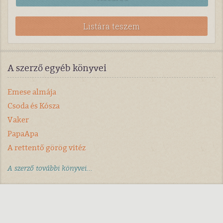
Listára teszem
A szerző egyéb könyvei
Emese almája
Csoda és Kósza
Vaker
PapaApa
A rettentő görög vitéz
A szerző további könyvei...