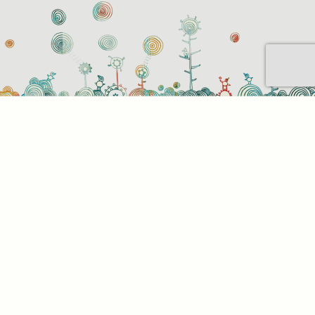
Sütihasználati beállítások
Mik azok a sütik?
Amikor ellátogat egy weboldalra, az információkat
tárolhat vagy gyűjthet be a böngészőjéről, amit az
esetek többségében sütik segítségével végez. Az
információk vonatkozhatnak Önre mint