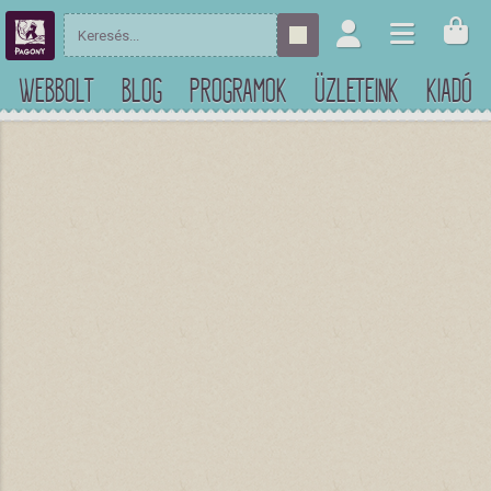
WEBBOLT
BLOG
PROGRAMOK
ÜZLETEINK
KIADÓ