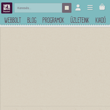
WEBBOLT
BLOG
PROGRAMOK
ÜZLETEINK
KIADÓ