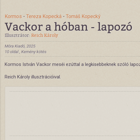
Kormos
-
Tereza Kopecká
-
Tomáš Kopecký
Vackor a hóban - lapozó
Illusztrátor:
Reich Károly
Móra Kiadó, 2025
10 oldal , Kemény kötés
Kormos István Vackor meséi ezúttal a legkisebbeknek szóló lapozó
Reich Károly illusztrációival.