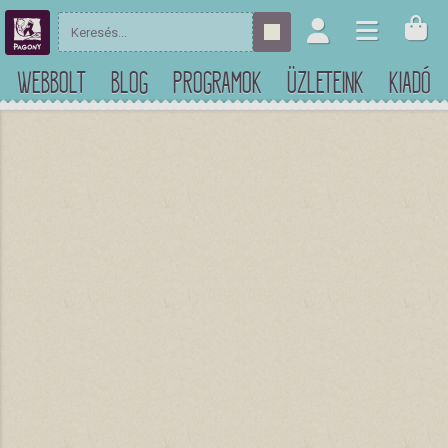
WEBBOLT
BLOG
PROGRAMOK
ÜZLETEINK
KIADÓ