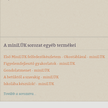
A miniLÜK sorozat egyéb termékei
Első MiniLÜK felfedezőkészletem - Okostáblával - miniLÜK
Figyelemfejlesztő gyakorlatok - miniLÜK
Gondolatmenet - miniLÜK
A betűktől a szavakig - miniLÜK
Iskolába készülök! - miniLÜK
Tovább a sorozatra...