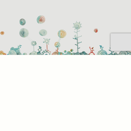
Sütihasználati beállítások
Mik azok a sütik?
Amikor ellátogat egy weboldalra, az információkat