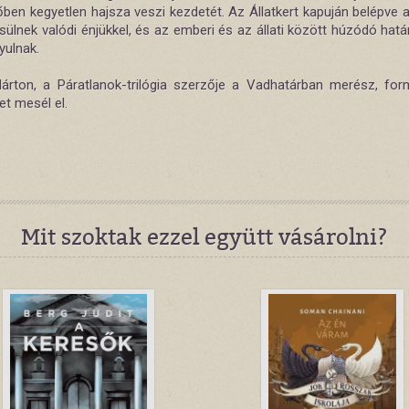
ben kegyetlen hajsza veszi kezdetét. Az Állatkert kapuján belépve a
ülnek valódi énjükkel, és az emberi és az állati között húzódó hatá
yulnak.
árton, a Páratlanok-trilógia szerzője a Vadhatárban merész, fo
et mesél el.
Mit szoktak ezzel együtt vásárolni?