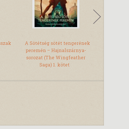
Pi
sszak
A Sötétség sötét tengerének
Donár, a G
peremén – Hajnalszárnya-
sorozat (The Wingfeather
Saga) 1. kötet