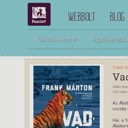
WEBBOLT
BLOG
Vásárlás menete
Ügyfélszolgála
Frank M
Va
Gabo Kia
232 oldal
Az Állat
osztály 
Hal, a f
Állatk