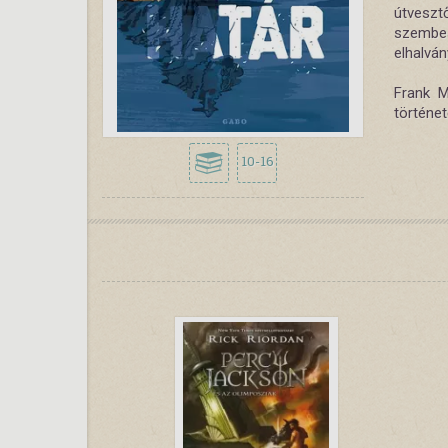
útvesztő
szembes
elhalván
Frank M
történet
10-16