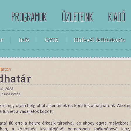
PROGRAMOK
ÜZLETEINK
KIADÓ
t
Infó
GYIK
Hírlevél feliratkozás
árton
dhatár
dó, 2023
 , Puha kötés
kert egy olyan hely, ahol a kerítések és korlátok áthághatóak. Ahol 
eltűnhet a vadállatok között.
iatal fiú erre a helyre érkezik társaival, de ahogy egyre mélyebbre
ertben, a közösség kívülállójából hamarosan zsákmánnyá lesz