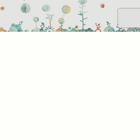
Sütihasználati beállítások
Mik azok a sütik?
Amikor ellátogat egy weboldalra, az információkat
tárolhat vagy gyűjthet be a böngészőjéről, amit az
esetek többségében sütik segítségével végez. Az
információk vonatkozhatnak Önre mint
felhasználóra, a preferenciáira, az Ön által használt
eszközre vagy az oldal elvárt működésének