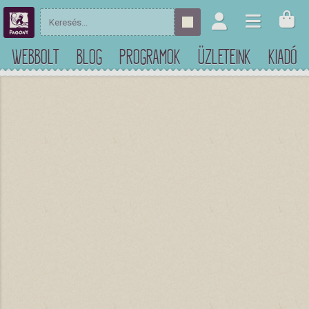
WEBBOLT
BLOG
PROGRAMOK
ÜZLETEINK
KIADÓ