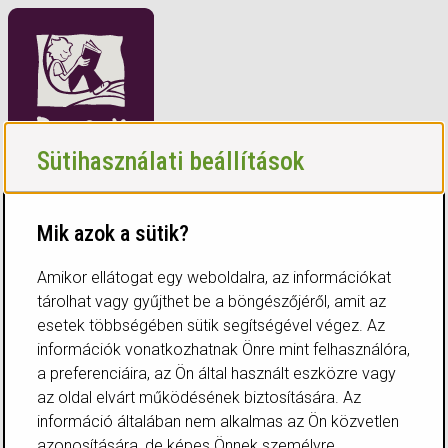
Sütihasználati beállítások
webbolt
blog
Programok
Mik azok a sütik?
üzleteink
Kiadó
Amikor ellátogat egy weboldalra, az információkat
Üres
tárolhat vagy gyűjthet be a böngészőjéről, amit az
esetek többségében sütik segítségével végez. Az
Vásárlás menete
információk vonatkozhatnak Önre mint felhasználóra,
Így vásárolj!
a preferenciáira, az Ön által használt eszközre vagy
Fizetés
az oldal elvárt működésének biztosítására. Az
Küldemények
Átvevőhelyek
információ általában nem alkalmas az Ön közvetlen
Ügyfélszolgálat
azonosítására, de képes Önnek személyre