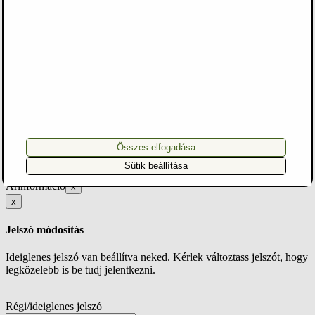
Miután megvásárolod, az e-könyveket elérheted a menüben az
"E-
könyveim"
fülre kattintva és elküldjük neked a linket egy
visszaigazoló e-mailben is.
A kosár tartalma
×
Sikeres listához adás
A kiválasztott terméket sikeresen hozzáadtuk a kedvencek listádhoz.
Tovább a kedvenceimhez!
Összes elfogadása
×
Sütik beállítása
Árinformáció
x
x
Jelszó módosítás
Ideiglenes jelszó van beállítva neked. Kérlek változtass jelszót, hogy
legközelebb is be tudj jelentkezni.
Régi/ideiglenes jelszó