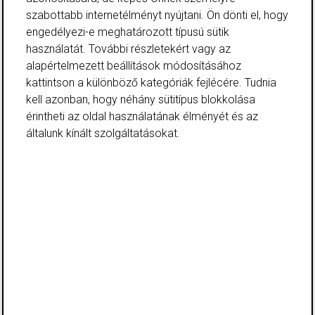
Infó
szabottabb internetélményt nyújtani. Ön dönti el, hogy
Adatvédelem
ÁSZF
engedélyezi-e meghatározott típusú sütik
Impresszum
használatát. További részletekért vagy az
Törzsvásárlói rendszer
alapértelmezett beállítások módosításához
Panaszkezelés
Karrier
kattintson a különböző kategóriák fejlécére. Tudnia
Süti beállítások
kell azonban, hogy néhány sütitípus blokkolása
Kapcsolat
érintheti az oldal használatának élményét és az
GYIK
Hírlevél feliratkozás
általunk kínált szolgáltatásokat.
x
Bejelentkezés
E-mail-cím
Jelszó
Bejelentkezés
Elfelejtett jelszó
x
x
Figyelem
A továbblépéshez jelentkezz be, vagy ha még nem vagy
törzsvásárlónk, regisztrálj!