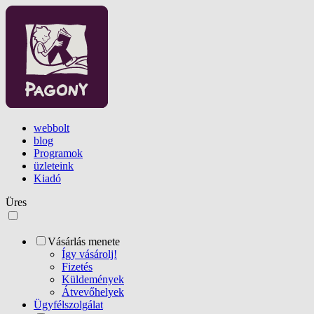
webbolt
blog
Programok
üzleteink
Kiadó
Üres
Vásárlás menete
Így vásárolj!
Fizetés
Küldemények
Átvevőhelyek
Ügyfélszolgálat