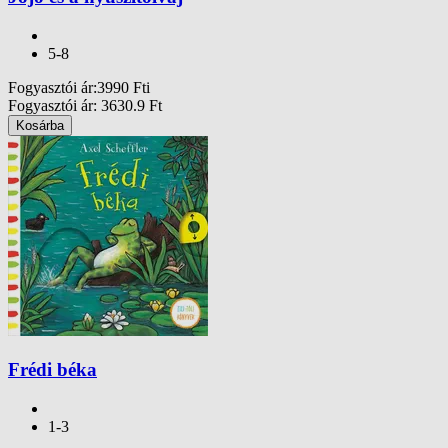
5-8
Fogyasztói ár
:
3990
Ft
i
Fogyasztói ár
:
3630.9
Ft
Kosárba
Frédi béka
1-3