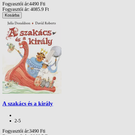
Fogyasztói ár
:
4490
Ft
i
Fogyasztói ár
:
4085.9
Ft
Kosárba
A szakács és a király
2-5
Fogyasztói ár
:
3490
Ft
i