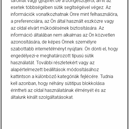
tárolhat vagy gyűjthet be a böngészőjéről, amit az
Bejelentkezek
Regisztrálok
esetek többségében sütik segítségével végez. Az
×
információk vonatkozhatnak Önre mint felhasználóra,
Hírlevél feliratkozás
a preferenciáira, az Ön által használt eszközre vagy
Pagony webbolt hírlevél
az oldal elvárt működésének biztosítására. Az
Pozsonyi Pagony
információ általában nem alkalmas az Ön közvetlen
Bartók Pagony
Zuglói Pagony
azonosítására, de képes Önnek személyre
Frankel Pagony
szabottabb internetélményt nyújtani. Ön dönti el, hogy
Debreceni Pagony
engedélyezi-e meghatározott típusú sütik
Pécsi Pagony
használatát. További részletekért vagy az
Tanári hírlevél
alapértelmezett beállítások módosításához
Győri Pagony
Soproni Pagony
kattintson a különböző kategóriák fejlécére. Tudnia
Tabán Pagony
kell azonban, hogy néhány sütitípus blokkolása
Pagony Játékház
érintheti az oldal használatának élményét és az
Bakáts Pagony
általunk kínált szolgáltatásokat.
Elfogadom a Pagony
adatvédelmi
szabályzatát
Feliratkozom
x
Kosárba került: