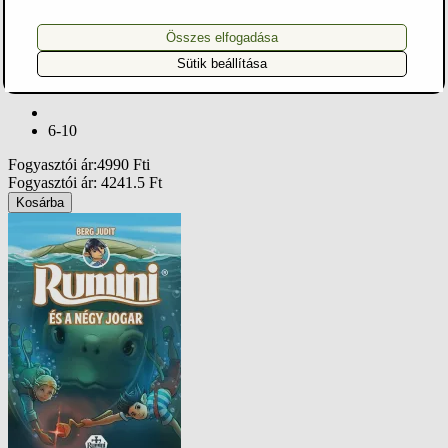
Összes elfogadása
Sütik beállítása
Galléros Fecó naplója - új rajzokkal
6-10
Fogyasztói ár
:
4990
Ft
i
Fogyasztói ár
:
4241.5
Ft
Kosárba