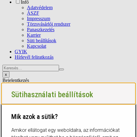
Infó
Adatvédelem
ÁSZF
Impresszum
Törzsvásárlói rendszer
Panaszkezelés
Karrier
Süti beállítások
Kapcsolat
GYIK
Hírlevél feliratkozás
x
Bejelentkezés
E-mail-cím
Jelszó
Sütihasználati beállítások
Bejelentkezés
Elfelejtett jelszó
x
x
Mik azok a sütik?
Figyelem
A továbblépéshez jelentkezz be, vagy ha még nem vagy
Amikor ellátogat egy weboldalra, az információkat
törzsvásárlónk, regisztrálj!