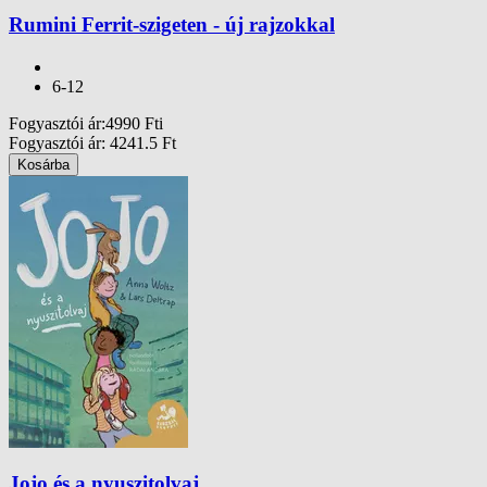
Rumini Ferrit-szigeten - új rajzokkal
6-12
Fogyasztói ár
:
4990
Ft
i
Fogyasztói ár
:
4241.5
Ft
Kosárba
Jojo és a nyuszitolvaj