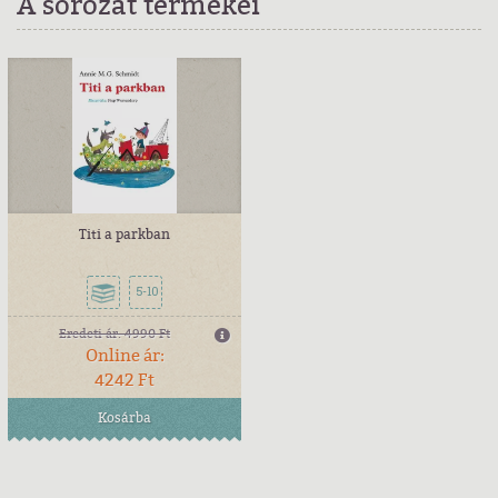
A sorozat termékei
Titi a parkban
5-10
Eredeti ár:
4990 Ft
Online ár:
4242 Ft
Kosárba