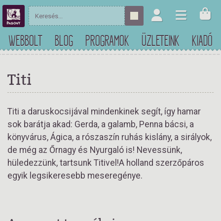
WEBBOLT
BLOG
PROGRAMOK
ÜZLETEINK
KIADÓ
Titi
Titi a daruskocsijával mindenkinek segít, így hamar
sok barátja akad: Gerda, a galamb, Penna bácsi, a
könyvárus, Ágica, a rószaszín ruhás kislány, a sirályok,
de még az Őrnagy és Nyurgaló is! Nevessünk,
hüledezzünk, tartsunk Titivel!A holland szerzőpáros
egyik legsikeresebb meseregénye.