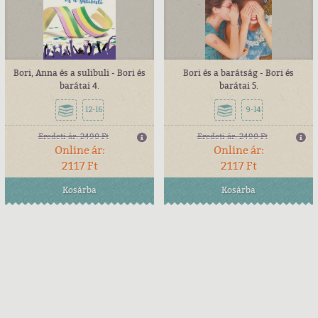
Bori, Anna és a sulibuli - Bori és
Bori és a barátság - Bori és
barátai 4.
barátai 5.
12-16
9-14
Eredeti ár:
2490 Ft
Eredeti ár:
2490 Ft
Online ár:
Online ár:
2117 Ft
2117 Ft
Kosárba
Kosárba