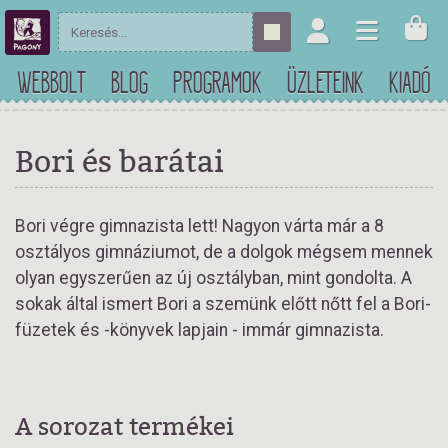
WEBBOLT
BLOG
PROGRAMOK
ÜZLETEINK
KIADÓ
Bori és barátai
Bori végre gimnazista lett! Nagyon várta már a 8
osztályos gimnáziumot, de a dolgok mégsem mennek
olyan egyszerűen az új osztályban, mint gondolta. A
sokak által ismert Bori a szemünk előtt nőtt fel a Bori-
füzetek és -könyvek lapjain - immár gimnazista.
A sorozat termékei