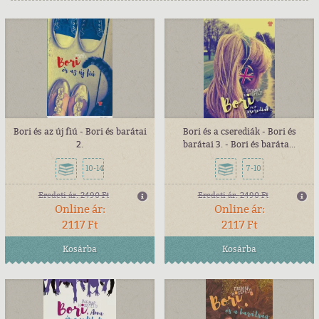
Bori és az új fiú - Bori és barátai
Bori és a cserediák - Bori és
2.
barátai 3. - Bori és baráta...
10-14
7-10
Eredeti ár:
2490 Ft
Eredeti ár:
2490 Ft
Online ár:
Online ár:
2117 Ft
2117 Ft
Kosárba
Kosárba