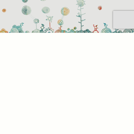
Sütihasználati beállítások
Mik azok a sütik?
Amikor ellátogat egy weboldalra, az információkat
tárolhat vagy gyűjthet be a böngészőjéről, amit az
esetek többségében sütik segítségével végez. Az
információk vonatkozhatnak Önre mint
felhasználóra, a preferenciáira, az Ön által használt