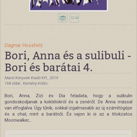
12-16
Dagmar Hossfeld
Bori, Anna és a sulibuli -
Bori és barátai 4.
Manó Könyvek Kiadó Kft., 2019
168 oldal , Kemény kötés
Bori, Anna, Zizi és Dia feladata, hogy a sulibulin
gondoskodjanak a koktélokról és a zenéről. De Anna mással
van elfoglalva. Úgy tűnik, sokkal izgalmasabb az új számítógépe
és a chat, mint a barátnői. És vajon ki is az a titokzatos
Moonwalker,...