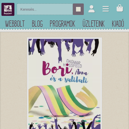
WEBBOLT
BLOG
PROGRAMOK
ÜZLETEINK
KIADÓ