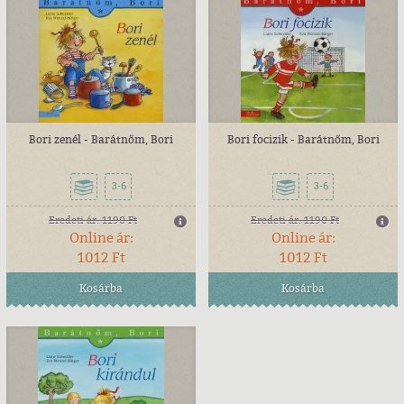
Bori zenél - Barátnőm, Bori
Bori focizik - Barátnőm, Bori
3-6
3-6
Eredeti ár:
1190 Ft
Eredeti ár:
1190 Ft
Online ár:
Online ár:
1012 Ft
1012 Ft
Kosárba
Kosárba