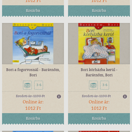
1012 Ft
1012 Ft
Kosárba
Kosárba
Bori a fogorvosnál - Barátnőm,
Bori kórházba kerül -
Bori
Barátnőm, Bori
3-6
3-6
Eredeti ár:
1190 Ft
Eredeti ár:
1190 Ft
Online ár:
Online ár:
1012 Ft
1012 Ft
Kosárba
Kosárba