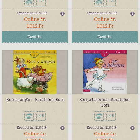
3-7
3-6
Eredeti ár:
1190 Ft
Eredeti ár:
1190 Ft
Online ár:
Online ár:
1012 Ft
1012 Ft
Kosárba
Kosárba
Bori a tanyán - Barátnőm, Bori
Bori, a balerina - Barátnőm,
Bori
4-8
4-8
Eredeti ár:
1190 Ft
Eredeti ár:
1190 Ft
Online ár:
Online ár: