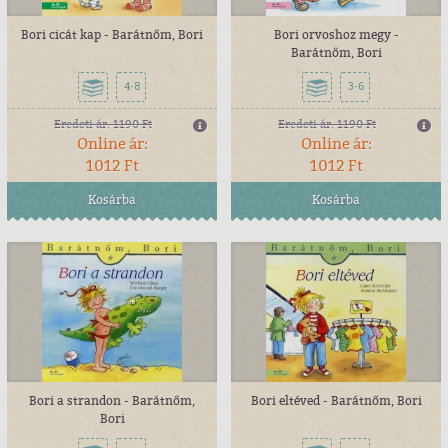
Bori cicát kap - Barátnőm, Bori
Bori orvoshoz megy -
Barátnőm, Bori
4-8
3-6
Eredeti ár:
1190 Ft
Eredeti ár:
1190 Ft
Online ár:
Online ár:
1012 Ft
1012 Ft
Kosárba
Kosárba
Bori a strandon - Barátnőm,
Bori eltéved - Barátnőm, Bori
Bori