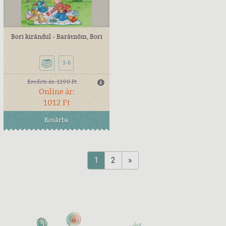
Bori kirándul - Barátnőm, Bori
3-6
Eredeti ár:
1190 Ft
Online ár:
1012 Ft
Kosárba
1
2
»