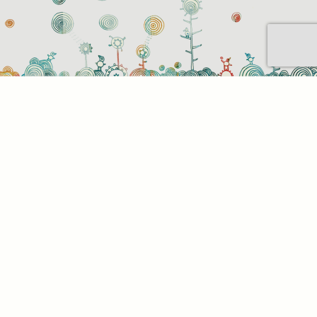
Sütihasználati beállítások
Mik azok a sütik?
Amikor ellátogat egy weboldalra, az információkat
tárolhat vagy gyűjthet be a böngészőjéről, amit az
esetek többségében sütik segítségével végez. Az