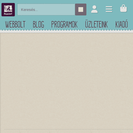
WEBBOLT
BLOG
PROGRAMOK
ÜZLETEINK
KIADÓ