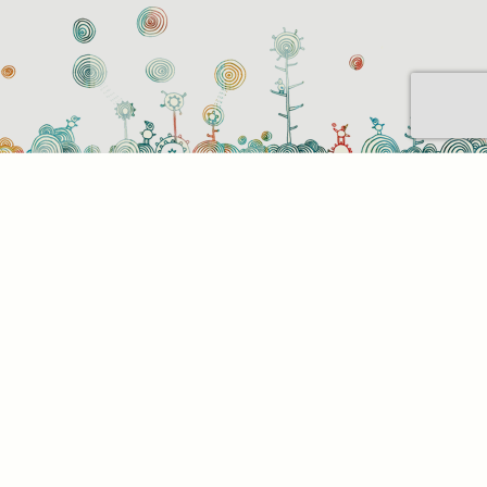
Sütihasználati beállítások
Mik azok a sütik?
Amikor ellátogat egy weboldalra, az információkat
tárolhat vagy gyűjthet be a böngészőjéről, amit az
esetek többségében sütik segítségével végez. Az