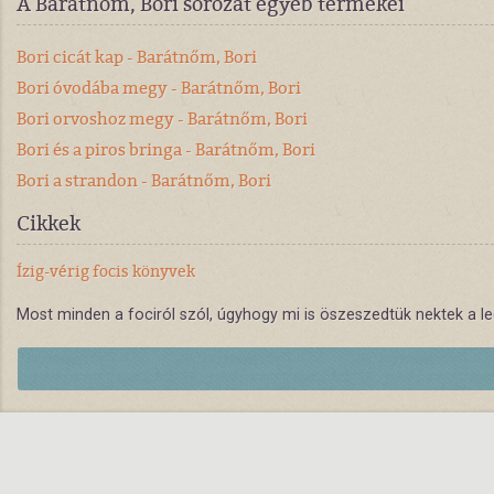
A Barátnőm, Bori sorozat egyéb termékei
Bori cicát kap - Barátnőm, Bori
Bori óvodába megy - Barátnőm, Bori
Bori orvoshoz megy - Barátnőm, Bori
Bori és a piros bringa - Barátnőm, Bori
Bori a strandon - Barátnőm, Bori
Cikkek
Ízig-vérig focis könyvek
Most minden a fociról szól, úgyhogy mi is öszeszedtük nektek a le