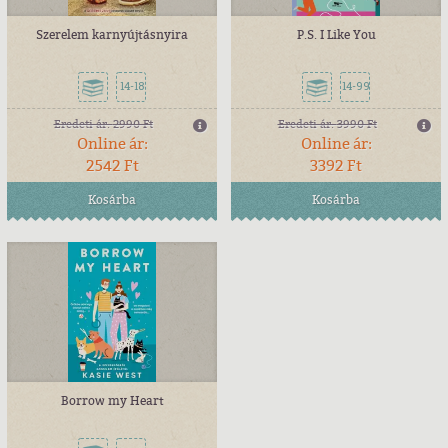
Szerelem karnyújtásnyira
P.S. I Like You
14-18
14-99
Eredeti ár:
2990 Ft
Eredeti ár:
3990 Ft
Online ár:
Online ár:
2542 Ft
3392 Ft
Kosárba
Kosárba
Borrow my Heart