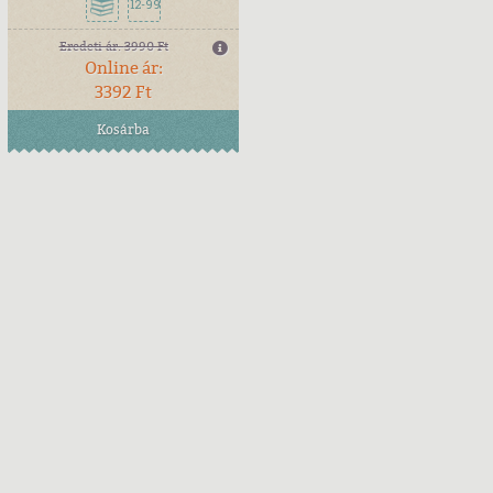
12-99
Eredeti ár:
3990 Ft
Online ár:
3392 Ft
Kosárba