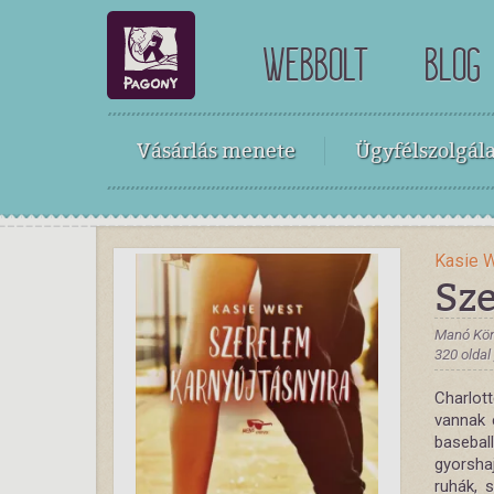
WEBBOLT
BLOG
Vásárlás menete
Ügyfélszolgála
Kasie 
Sz
Manó Kön
320 oldal
Charlott
vannak 
baseba
gyorsha
ruhák, 