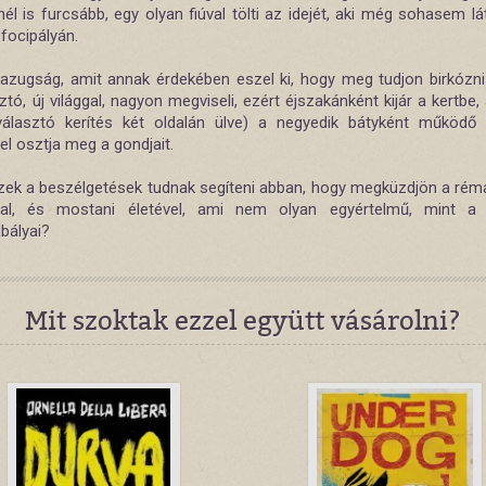
l is furcsább, egy olyan fiúval tölti az idejét, aki még sohasem lá
focipályán.
azugság, amit annak érdekében eszel ki, hogy meg tudjon birkózni
ó, új világgal, nagyon megviseli, ezért éjszakánként kijár a kertbe,
választó kerítés két oldalán ülve) a negyedik bátyként működő b
l osztja meg a gondjait.
zek a beszélgetések tudnak segíteni abban, hogy megküzdjön a rémá
tal, és mostani életével, ami nem olyan egyértelmű, mint a 
bályai?
Mit szoktak ezzel együtt vásárolni?