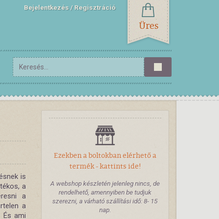
Bejelentkezés
Regisztráció
Üres
Ezekben a boltokban elérhető a
termék - kattints ide!
ésnek is
A webshop készletén jelenleg nincs, de
tékos, a
rendelhető, amennyiben be tudjuk
resni a
szerezni, a várható szállítási idő: 8- 15
rtelen a
nap.
. És ami