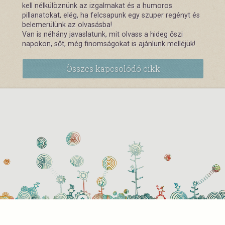
kell nélkülöznünk az izgalmakat és a humoros
pillanatokat, elég, ha felcsapunk egy szuper regényt és
belemerülünk az olvasásba!
Van is néhány javaslatunk, mit olvass a hideg őszi
napokon, sőt, még finomságokat is ajánlunk melléjük!
Összes kapcsolódó cikk
használati beállítások