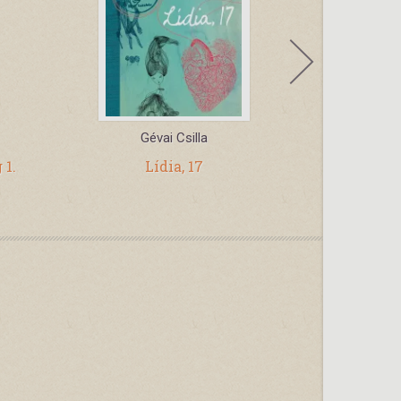
Gévai Csilla
Ká
 1.
Lídia, 17
Ny