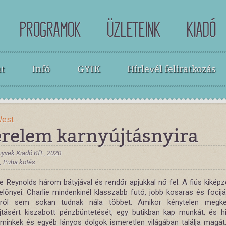
PROGRAMOK
ÜZLETEINK
KIADÓ
t
Infó
GYIK
Hírlevél feliratkozás
West
erelem karnyújtásnyira
yvek Kiadó Kft., 2020
 , Puha kötés
e Reynolds három bátyjával és rendőr apjukkal nő fel. A fiús kiképz
előnyei: Charlie mindenkinél klasszabb futó, jobb kosaras és focijá
llról sem sokan tudnak nála többet. Amikor kénytelen megke
jtásért kiszabott pénzbüntetését, egy butikban kap munkát, és hi
sminkek és egyéb lányos dolgok ismeretlen világában találja magát