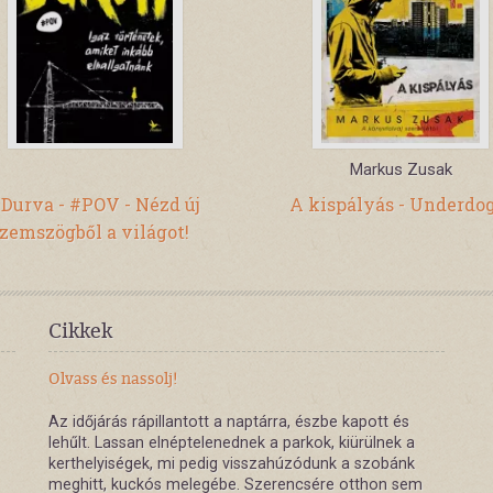
Markus Zusak
Durva - #POV - Nézd új
A kispályás - Underdog
zemszögből a világot!
Cikkek
Olvass és nassolj!
Az időjárás rápillantott a naptárra, észbe kapott és
lehűlt. Lassan elnéptelenednek a parkok, kiürülnek a
kerthelyiségek, mi pedig visszahúzódunk a szobánk
meghitt, kuckós melegébe. Szerencsére otthon sem