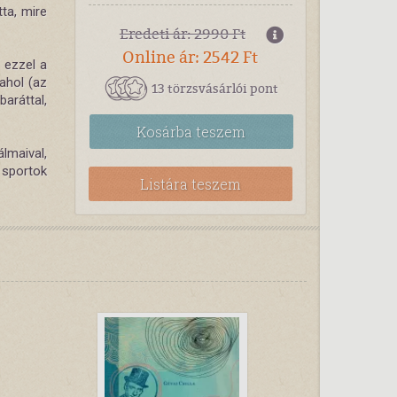
tta, mire
Eredeti ár: 2990 Ft
Online ár: 2542 Ft
 ezzel a
 ahol (az
13 törzsvásárlói pont
aráttal,
Kosárba
teszem
lmaival,
sportok
Listára teszem