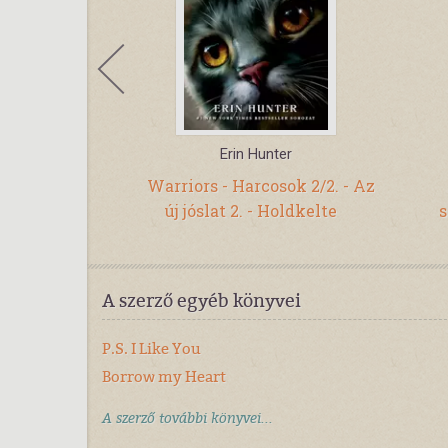
Coolwijk
Erin Hunter
- Paparazzók
Warriors - Harcosok 2/2. - Az
an
új jóslat 2. - Holdkelte
s
A szerző egyéb könyvei
P.S. I Like You
Borrow my Heart
A szerző további könyvei...