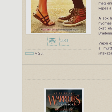
még enné
képes a 
A sok h
nyomaszt
őket el
Bradenne
14-18
Vajon e
a múlt
játéksza
Méret