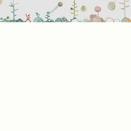
Süti
Mik
Amik
a bö
info
álta
info
képe
hogy
rész
a kü
süti
kínál