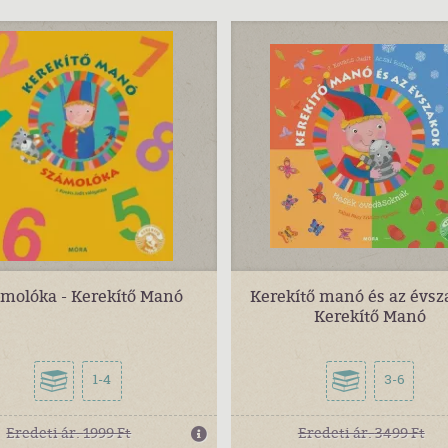
molóka - Kerekítő Manó
Kerekítő manó és az évsz
Kerekítő Manó
1-4
3-6
Eredeti ár:
1999 Ft
Eredeti ár:
3499 Ft