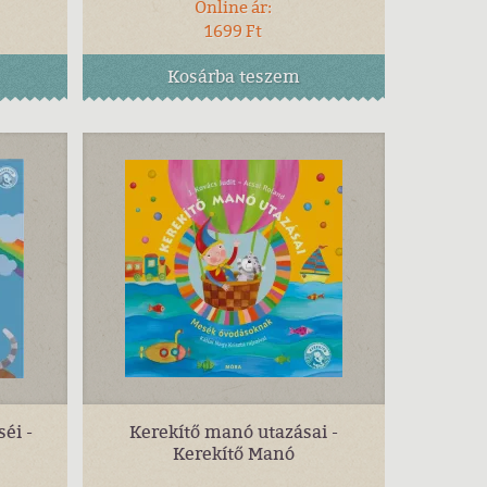
Online ár:
1699 Ft
Kosárba
teszem
éi -
Kerekítő manó utazásai -
Kerekítő Manó