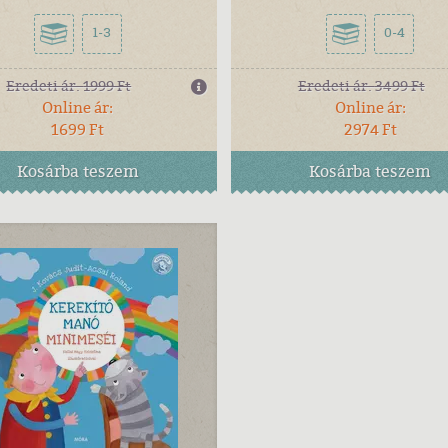
1-3
0-4
Eredeti ár:
1999 Ft
Eredeti ár:
3499 Ft
Online ár:
Online ár:
1699 Ft
2974 Ft
Kosárba
teszem
Kosárba
teszem