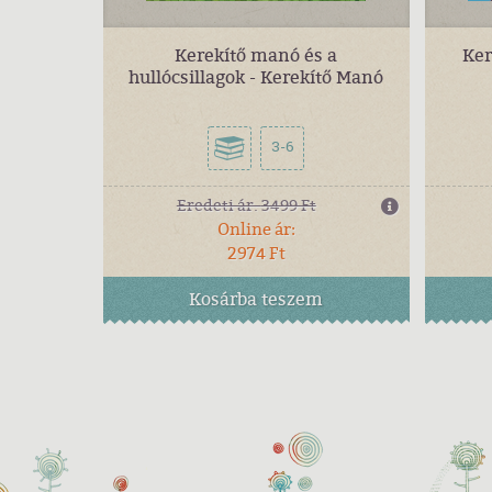
Kerekítő manó és a
Ker
hullócsillagok - Kerekítő Manó
3-6
Eredeti ár:
3499 Ft
Online ár:
2974 Ft
Kosárba
teszem