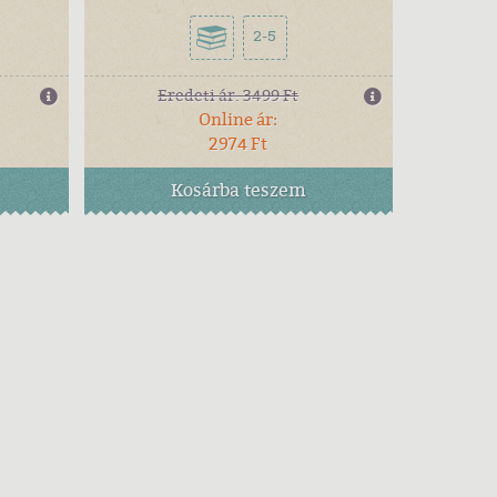
2-5
Eredeti ár:
3499 Ft
Online ár:
2974 Ft
Kosárba
teszem