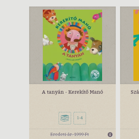
A tanyán - Kerekítő Manó
Szá
1-4
Eredeti ár:
1999 Ft