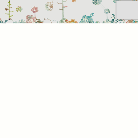
t be
z. Az
az Ön
. Az
l,
tson
alunk