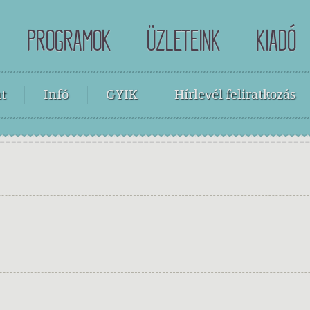
PROGRAMOK
ÜZLETEINK
KIADÓ
t
Infó
GYIK
Hírlevél feliratkozás