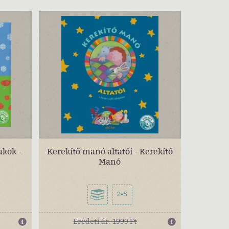
akok -
Kerekítő manó altatói - Kerekítő
Manó
2-5
Eredeti ár:
1999 Ft