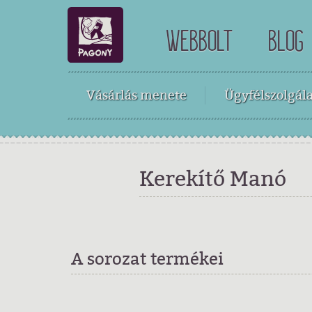
WEBBOLT
BLOG
Vásárlás menete
Ügyfélszolgála
Kerekítő Manó
A sorozat termékei