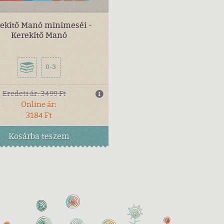
ekítő Manó minimeséi -
Kerekítő Manó
0-3
Eredeti ár:
3499 Ft
Online ár:
3184 Ft
Kosárba
teszem