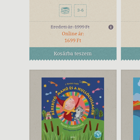
3-6
Eredeti ár:
1999 Ft
Online ár:
1699 Ft
Kosárba
teszem