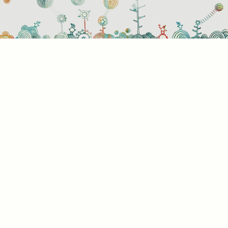
használati beállítások
 azok a sütik?
or ellátogat egy weboldalra, az információkat tárolhat vagy gyűjthe
ngészőjéről, amit az esetek többségében sütik segítségével vége
rmációk vonatkozhatnak Önre mint felhasználóra, a preferenciáira, 
l használt eszközre vagy az oldal elvárt működésének biztosítására
rmáció általában nem alkalmas az Ön közvetlen azonosítására, de
s Önnek személyre szabottabb internetélményt nyújtani. Ön dönti e
 engedélyezi-e meghatározott típusú sütik használatát. További
letekért vagy az alapértelmezett beállítások módosításához kattin
lönböző kategóriák fejlécére. Tudnia kell azonban, hogy néhány
típus blokkolása érintheti az oldal használatának élményét és az ált
t szolgáltatásokat.