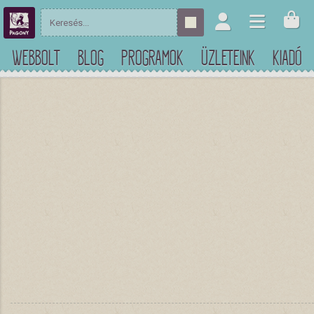
WEBBOLT
BLOG
PROGRAMOK
ÜZLETEINK
KIADÓ