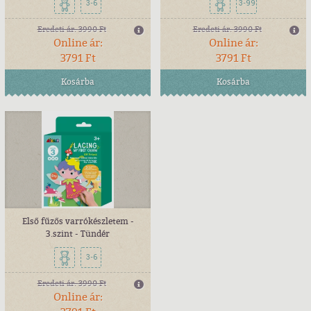
3-6
3-99
Eredeti ár:
3990 Ft
Eredeti ár:
3990 Ft
Online ár:
Online ár:
3791 Ft
3791 Ft
Kosárba
Kosárba
Első fűzős varrókészletem -
3.szint - Tündér
3-6
Eredeti ár:
3990 Ft
Online ár: