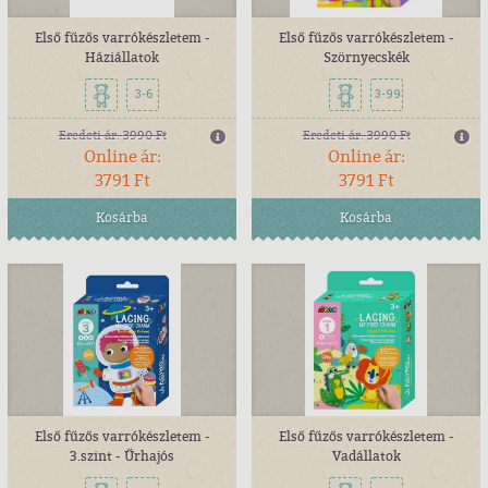
Első fűzős varrókészletem -
Első fűzős varrókészletem -
Háziállatok
Szörnyecskék
3-6
3-99
Eredeti ár:
3990 Ft
Eredeti ár:
3990 Ft
Online ár:
Online ár:
3791 Ft
3791 Ft
Kosárba
Kosárba
Első fűzős varrókészletem -
Első fűzős varrókészletem -
3.szint - Űrhajós
Vadállatok