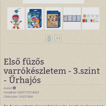
3-6
Első fűzős
varrókészletem - 3.szint
- Űrhajós
Avenir
Vonalkód: 6920773318062
Cikkszám: CH221806