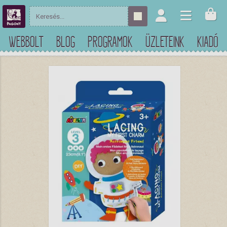
WEBBOLT
BLOG
PROGRAMOK
ÜZLETEINK
KIADÓ