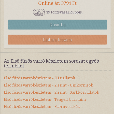
Online ár: 3791 Ft
19 törzsvásárlói pont
Kosárba
Listára teszem
Az Első fűzős varró készletem sorozat egyéb
termékei
Első fűzős varrókészletem - Háziállatok
Első fűzős varrókészletem - 2.szint - Unikornisok
Első fűzős varrókészletem - 2.szint - Sarkköri állatok
Első fűzős varrókészletem - Tengeri barátaim
Első fűzős varrókészletem - Szörnyecskék