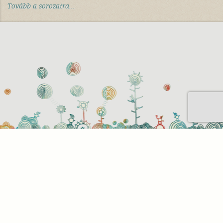
Tovább a sorozatra...
Sütihasználati beállítások