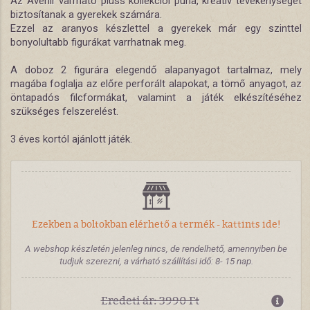
Az Avenir varrható plüss kollekciói puha, kreatív tevékenységet
biztosítanak a gyerekek számára.
Ezzel az aranyos készlettel a gyerekek már egy szinttel
bonyolultabb figurákat varrhatnak meg.
A doboz 2 figurára elegendő alapanyagot tartalmaz, mely
magába foglalja az előre perforált alapokat, a tömő anyagot, az
öntapadós filcformákat, valamint a játék elkészítéséhez
szükséges felszerelést.
3 éves kortól ajánlott játék.
Ezekben a boltokban elérhető a termék - kattints ide!
A webshop készletén jelenleg nincs, de rendelhető, amennyiben be
tudjuk szerezni, a várható szállítási idő: 8- 15 nap.
Eredeti ár: 3990 Ft