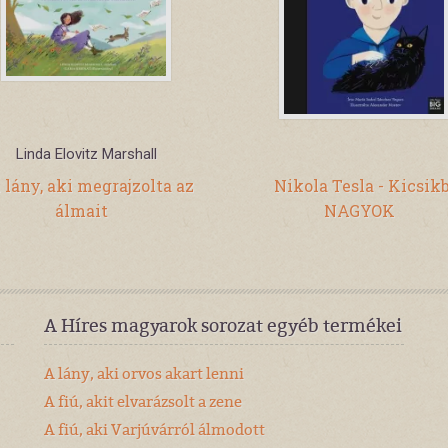
Linda Elovitz Marshall
 lány, aki megrajzolta az
Nikola Tesla - Kicsik
álmait
NAGYOK
A Híres magyarok sorozat egyéb termékei
A lány, aki orvos akart lenni
A fiú, akit elvarázsolt a zene
A fiú, aki Varjúvárról álmodott