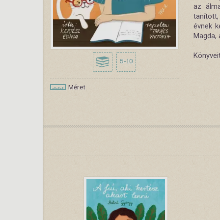
az álma
tanítot
évnek ke
Magda, a
Könyvei
5-10
Méret