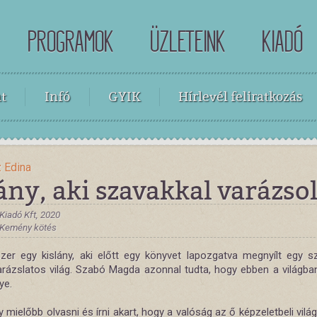
PROGRAMOK
ÜZLETEINK
KIADÓ
t
Infó
GYIK
Hírlevél feliratkozás
 Edina
ány, aki szavakkal varázsol
Kiadó Kft, 2020
, Kemény kötés
szer egy kislány, aki előtt egy könyvet lapozgatva megnyílt egy s
arázslatos világ. Szabó Magda azonnal tudta, hogy ebben a világba
ye.
y mielőbb olvasni és írni akart, hogy a valóság az ő képzeletbeli vil