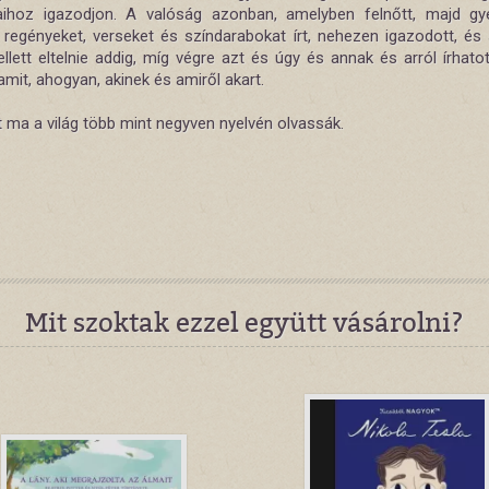
ihoz igazodjon. A valóság azonban, amelyben felnőtt, majd gy
t, regényeket, verseket és színdarabokat írt, nehezen igazodott, és
llett eltelnie addig, míg végre azt és úgy és annak és arról írhato
mit, ahogyan, akinek és amiről akart.
t ma a világ több mint negyven nyelvén olvassák.
Mit szoktak ezzel együtt vásárolni?