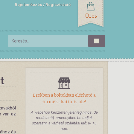
Bejelentkezés
Regisztráció
Üres
t
Ezekben a boltokban elérhető a
termék - kattints ide!
zavakból
A webshop készletén jelenleg nincs, de
n van az
rendelhető, amennyiben be tudjuk
szerezni, a várható szállítási idő: 8- 15
nap.
ágához és