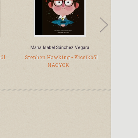
María Isabel Sánchez Vegara
ből
Stephen Hawking - Kicsikből
Én, Ab
NAGYOK