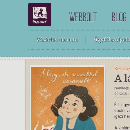
WEBBOLT
BLOG
Vásárlás menete
Ügyfélszolgála
Kertész
A l
Naphegy 
44 oldal 
Élt egy
épülő v
igazi hel
A kislán