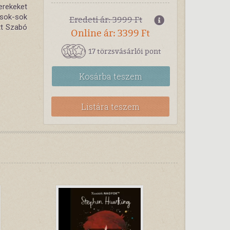
erekeket
 sok-sok
Eredeti ár: 3999 Ft
tt Szabó
Online ár: 3399 Ft
17 törzsvásárlói pont
Kosárba
teszem
Listára teszem