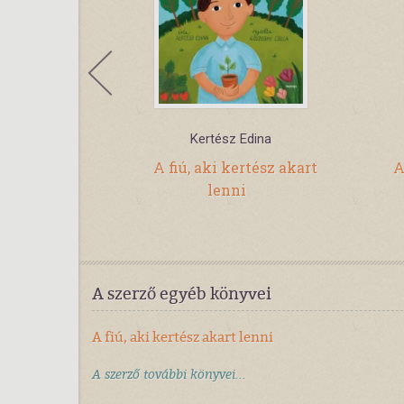
Kertész Edina
 Kicsikből
A fiú, aki kertész akart
A
K
lenni
A szerző egyéb könyvei
A fiú, aki kertész akart lenni
A szerző további könyvei...