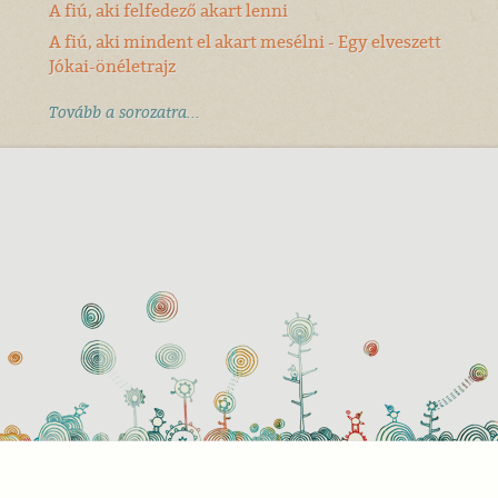
A fiú, aki felfedező akart lenni
A fiú, aki mindent el akart mesélni - Egy elveszett
Jókai-önéletrajz
Tovább a sorozatra...
használati beállítások