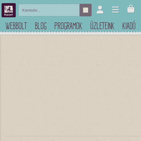
WEBBOLT
BLOG
PROGRAMOK
ÜZLETEINK
KIADÓ