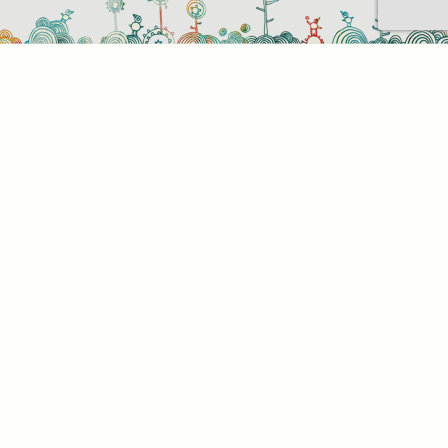
Sütihasználati beállítások
Mik azok a sütik?
Amikor ellátogat egy weboldalra, az információkat
tárolhat vagy gyűjthet be a böngészőjéről, amit az
esetek többségében sütik segítségével végez. Az
információk vonatkozhatnak Önre mint
felhasználóra, a preferenciáira, az Ön által használt
eszközre vagy az oldal elvárt működésének
biztosítására. Az információ általában nem alkalmas
az Ön közvetlen azonosítására, de képes Önnek