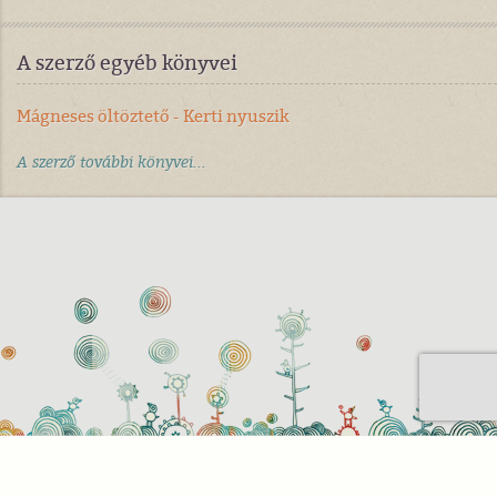
A szerző egyéb könyvei
Mágneses öltöztető - Kerti nyuszik
A szerző további könyvei...