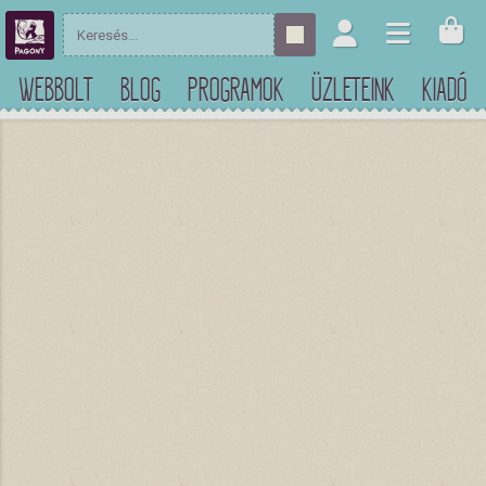
WEBBOLT
BLOG
PROGRAMOK
ÜZLETEINK
KIADÓ