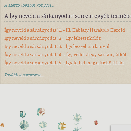
A szerző további könyvei...
A Így neveld a sárkányodat! sorozat egyéb termék
Így neveld a sárkányodat! 1. - III. Hablaty Harákoló Harold
Így neveld a sárkányodat! 2. - Így lehetsz kalóz
Így neveld a sárkányodat! 3. - Így beszélj sárkányul
Így neveld a sárkányodat! 4. - Így védd ki egy sárkány átkát
Így neveld a sárkányodat! 5. - Így fejtsd meg a tűzkő titkát
Tovább a sorozatra...