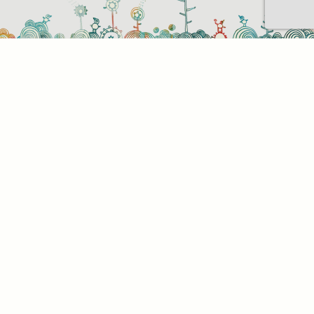
Sütihasználati beállítások
Mik azok a sütik?
Amikor ellátogat egy weboldalra, az információkat
tárolhat vagy gyűjthet be a böngészőjéről, amit az
esetek többségében sütik segítségével végez. Az
információk vonatkozhatnak Önre mint
felhasználóra, a preferenciáira, az Ön által használt
eszközre vagy az oldal elvárt működésének
biztosítására. Az információ általában nem alkalmas