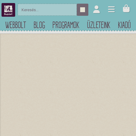
WEBBOLT
BLOG
PROGRAMOK
ÜZLETEINK
KIADÓ