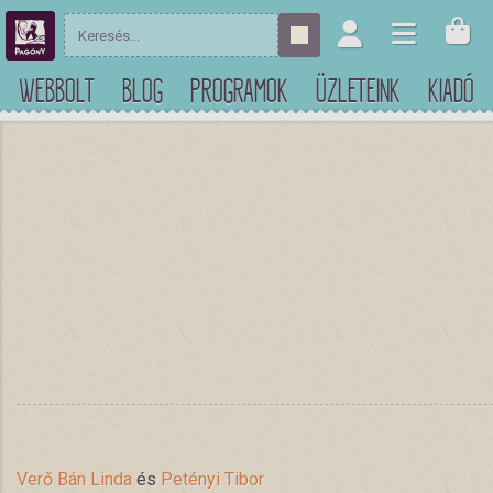
WEBBOLT
BLOG
PROGRAMOK
ÜZLETEINK
KIADÓ
Verő Bán Linda
és
Petényi Tibor