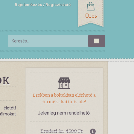
Bejelentkezés
Regisztráció
Üres
OK
Ezekben a boltokban elérhető a
termék - kattints ide!
életét!
Jelenleg nem rendelhető.
 álmokat
Eredeti ár: 4500 Ft