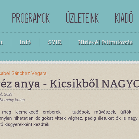
PROGRAMOK
ÜZLETEINK
KIADÓ
t
Infó
GYIK
Hírlevél feliratkozás
sabel Sánchez Vegara
réz anya - Kicsikből NAGY
ó, 2021
, Kemény kötés
 meg kiemelkedő emberek – tudósok, művészek, újítók – 
nyien hihetetlen dolgokat vittek véghez, pedig életüket ők is nagy
tő kisgyerekként kezdték.