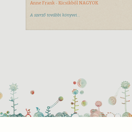
Anne Frank - Kicsikből NAGYOK
A szerző további könyvei...
Süti