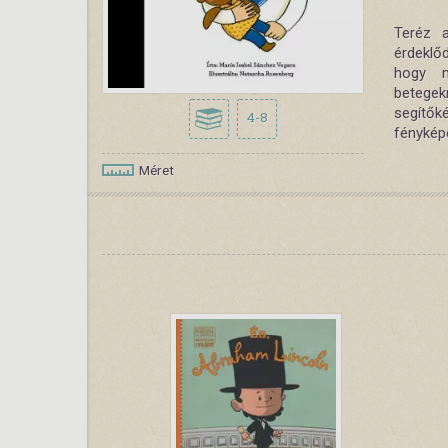
Teréz 
érdeklőd
hogy m
betegek
segítők
4-8
fénykép
Méret