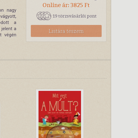
Online ár: 3825 Ft
on nagy
19 törzsvásárlói pont
 vágyott,
odott a
jelent a
Listára teszem
et végén