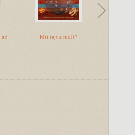
a az
Mit rejt a múlt?
Matricá
Jé