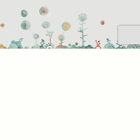
Sütihasználati beállítások
Mik azok a sütik?
Amikor ellátogat egy weboldalra, az információkat
tárolhat vagy gyűjthet be a böngészőjéről, amit az
esetek többségében sütik segítségével végez. Az