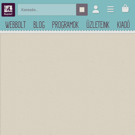
WEBBOLT
BLOG
PROGRAMOK
ÜZLETEINK
KIADÓ