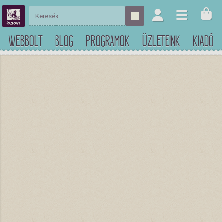
WEBBOLT
BLOG
PROGRAMOK
ÜZLETEINK
KIADÓ