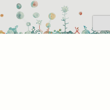
Sütihasználati beállítások
Mik azok a sütik?
Amikor ellátogat egy weboldalra, az információkat
tárolhat vagy gyűjthet be a böngészőjéről, amit az
esetek többségében sütik segítségével végez. Az