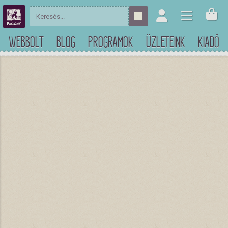
WEBBOLT
BLOG
PROGRAMOK
ÜZLETEINK
KIADÓ