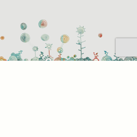
Sütihasználati beállítások
Mik azok a sütik?