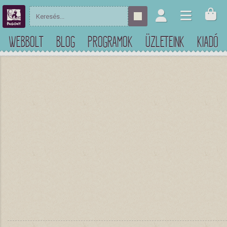
WEBBOLT
BLOG
PROGRAMOK
ÜZLETEINK
KIADÓ