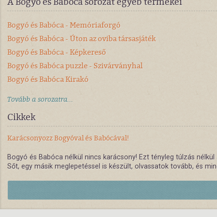
A Bogyó és Babóca sorozat egyéb termékei
Bogyó és Babóca - Memóriaforgó
Bogyó és Babóca - Úton az oviba társasjáték
Bogyó és Babóca - Képkereső
Bogyó és Babóca puzzle - Szivárványhal
Bogyó és Babóca Kirakó
Tovább a sorozatra...
Cikkek
Karácsonyozz Bogyóval és Babócával!
Bogyó és Babóca nélkül nincs karácsony! Ezt tényleg túlzás nélkül 
Sőt, egy másik meglepetéssel is készült, olvassatok tovább, és min