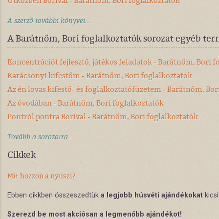
Útközben Borival - Barátnőm, Bori foglalkoztatók
A szerző további könyvei...
A Barátnőm, Bori foglalkoztatók sorozat egyéb te
Koncentrációt fejlesztő, játékos feladatok - Barátnőm, Bori f
Karácsonyi kifestőm - Barátnőm, Bori foglalkoztatók
Az én lovas kifestő- és foglalkoztatófüzetem - Barátnőm, Bor
Az óvodában - Barátnőm, Bori foglalkoztatók
Pontról pontra Borival - Barátnőm, Bori foglalkoztatók
Tovább a sorozatra...
Cikkek
Mit hozzon a nyuszi?
Ebben cikkben összeszedtük
a legjobb húsvéti ajándékokat
kics
Szerezd be most akciósan a legmenőbb ajándékot!