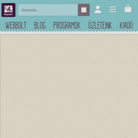
WEBBOLT
BLOG
PROGRAMOK
ÜZLETEINK
KIADÓ