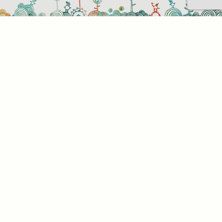
Sütihasználati beállítások
Mik azok a sütik?
Amikor ellátogat egy weboldalra, az információkat
tárolhat vagy gyűjthet be a böngészőjéről, amit az
esetek többségében sütik segítségével végez. Az
információk vonatkozhatnak Önre mint
felhasználóra, a preferenciáira, az Ön által használt
eszközre vagy az oldal elvárt működésének
biztosítására. Az információ általában nem alkalmas
az Ön közvetlen azonosítására, de képes Önnek