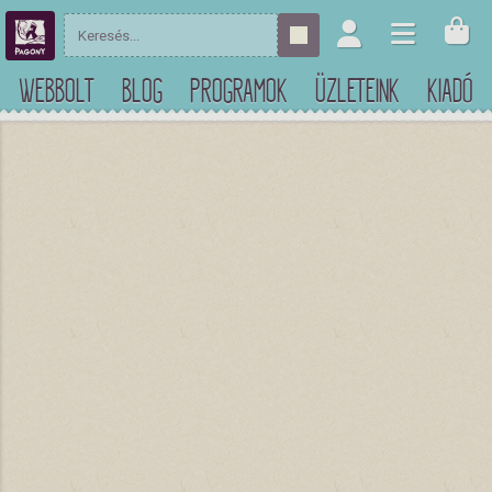
WEBBOLT
BLOG
PROGRAMOK
ÜZLETEINK
KIADÓ