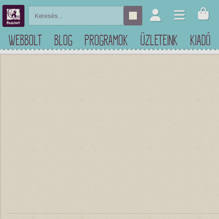
WEBBOLT
BLOG
PROGRAMOK
ÜZLETEINK
KIADÓ