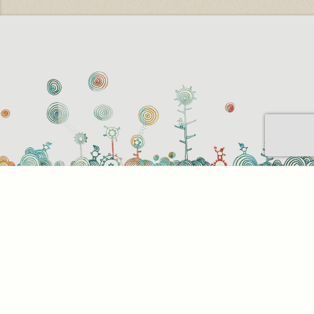
Sütihasználati beállítások
Mik azok a sütik?