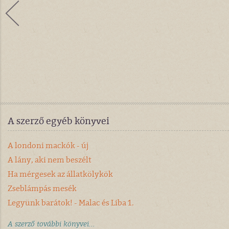
A szerző egyéb könyvei
A londoni mackók - új
A lány, aki nem beszélt
Ha mérgesek az állatkölykök
Zseblámpás mesék
Legyünk barátok! - Malac és Liba 1.
A szerző további könyvei...