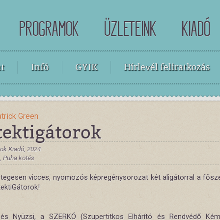
PROGRAMOK
ÜZLETEINK
KIADÓ
t
Infó
GYIK
Hírlevél feliratkozás
trick Green
tektigátorok
gok Kiadó, 2024
 , Puha kötés
getegesen vicces, nyomozós képregénysorozat két aligátorral a fősz
tektiGátorok!
és Nyüzsi, a SZERKÓ (Szupertitkos Elhárító és Rendvédő Kém