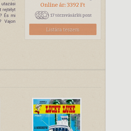
utazási
Online ár: 3392 Ft
rejtélyt
17 törzsvásárlói pont
z? És mi
? Vajon
Listára teszem