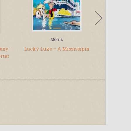
Morris
ény -
Lucky Luke – A Mississipin
Marci
rter