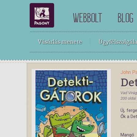
WEBBOLT
BLOG
Vásárlás menete
Ügyfélszolgála
John Pa
De
Vad Virá
200 oldal
Új, fer
Ők a De
Mangó 