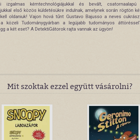
ei izgalmas kémtechnológiájukkal és bevált, csatornaalapú 
jukkal első közös küldetésükre indulnak, amelynek során rögtön két 
kell oldaniuk! Vajon hová tűnt Gustavo Bajusso a neves cukrás
t a közeli Tudománygyárban a legújabb tudományos áttöréssel
gg a két eset? A DetektiGátorok rajta vannak az ügyön!
Mit szoktak ezzel együtt vásárolni?