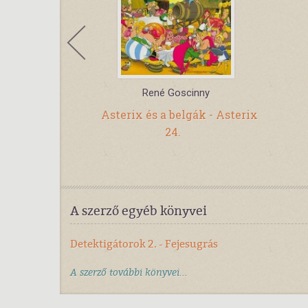
René Goscinny
15. - Tintin a
Asterix és a belgák - Asterix
földjén
24.
A szerző egyéb könyvei
Detektigátorok 2. - Fejesugrás
A szerző további könyvei...