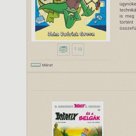
ügynök
techniká
is meg 
történ
összefü
7-12
Méret