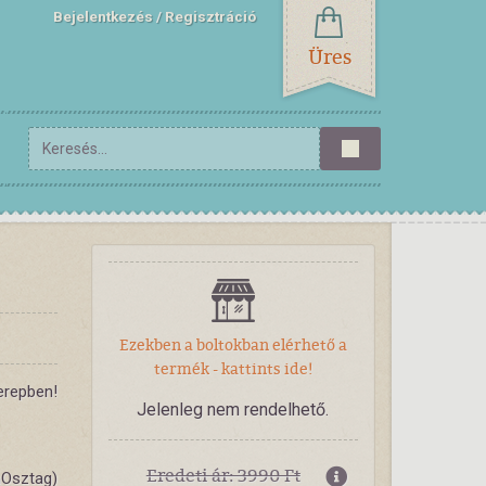
Bejelentkezés
Regisztráció
Üres
Ezekben a boltokban elérhető a
termék - kattints ide!
erepben!
Jelenleg nem rendelhető.
Eredeti ár: 3990 Ft
Osztag)