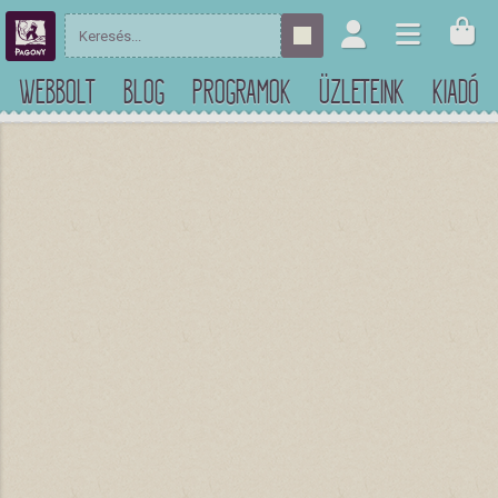
WEBBOLT
BLOG
PROGRAMOK
ÜZLETEINK
KIADÓ