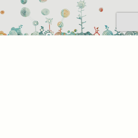
Sütihasználati beállítások
Mik azok a sütik?
Amikor ellátogat egy weboldalra, az információkat
tárolhat vagy gyűjthet be a böngészőjéről, amit az
esetek többségében sütik segítségével végez. Az
információk vonatkozhatnak Önre mint