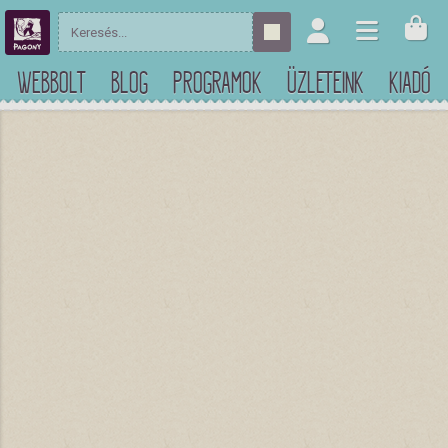
WEBBOLT
BLOG
PROGRAMOK
ÜZLETEINK
KIADÓ