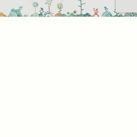
Sütihasználati beállítások
Mik azok a sütik?
Amikor ellátogat egy weboldalra, az információkat
tárolhat vagy gyűjthet be a böngészőjéről, amit az
esetek többségében sütik segítségével végez. Az
információk vonatkozhatnak Önre mint
felhasználóra, a preferenciáira, az Ön által használt
eszközre vagy az oldal elvárt működésének
biztosítására. Az információ általában nem alkalmas