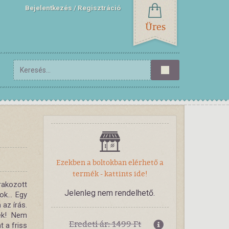
Bejelentkezés
Regisztráció
Üres
Ezekben a boltokban elérhető a
termék - kattints ide!
rakozott
Jelenleg nem rendelhető.
k... Egy
az írás.
rek! Nem
Eredeti ár: 1499 Ft
 a friss