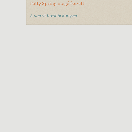
Patty Spring megérkezett!
A szerző további könyvei...