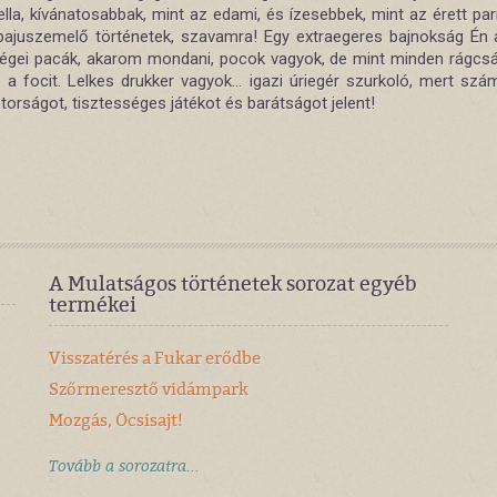
lla, kívánatosabbak, mint az edami, és ízesebbek, mint az érett par
bajuszemelő történetek, szavamra! Egy extraegeres bajnokság Én
ségei pacák, akarom mondani, pocok vagyok, de mint minden rágcsál
a focit. Lelkes drukker vagyok... igazi úriegér szurkoló, mert sz
torságot, tisztességes játékot és barátságot jelent!
A Mulatságos történetek sorozat egyéb
termékei
Visszatérés a Fukar erődbe
Szőrmeresztő vidámpark
Mozgás, Öcsisajt!
Tovább a sorozatra...