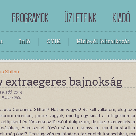
PROGRAMOK
ÜZLETEINK
KIADÓ
t
Infó
GYIK
Hírlevél feliratkozás
o Stilton
y extraegeres bajnokság
a Kiadó, 2014
 , Puha kötés
csoda Geronimo Stilton? Hát én vagyok! Be kell vallanom, elég szó
akarom mondani, pocok vagyok, mindig egy kicsit a fellegekben járo
ezetőjeként és főszerkesztőjeként dolgozom, de igazi szenvedélyem 
gcsáliában, Egér-sziget fővárosában a könyveim mind bestselle
tok még őket? Pedig igazán mulatságos történetek: könnyebbek, mint