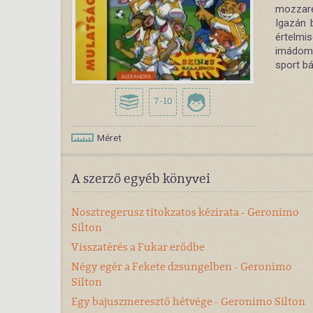
mozzare
Igazán 
értelmi
imádom 
sport bá
7-10
Méret
A szerző egyéb könyvei
Nosztregerusz titokzatos kézirata - Geronimo
Silton
Visszatérés a Fukar erődbe
Négy egér a Fekete dzsungelben - Geronimo
Silton
Egy bajuszmeresztő hétvége - Geronimo Silton