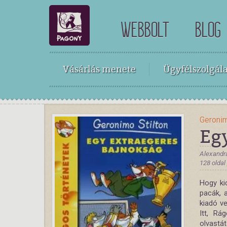
WEBBOLT
BLOG
Vásárlás menete
Ügyfélszolgála
Geronim
Eg
Alexandr
128 oldal
Hogy ki
pacák, 
kiadó v
Itt, Rá
olvastá