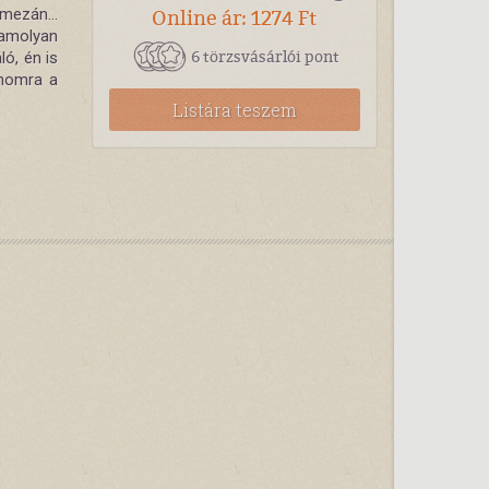
mezán...
Online ár: 1274 Ft
 amolyan
6 törzsvásárlói pont
ó, én is
ámomra a
Listára teszem