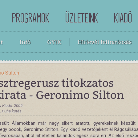
PROGRAMOK
ÜZLETEINK
KIADÓ
t
Infó
GYIK
Hírlevél feliratkozás
o Stilton
ztregerusz titokzatos
irata - Geronimo Silton
a Kiadó, 2005
 , Puha kötés
sült Államokban már nagy sikert aratott, gyerekeknek készült
egy pocok, Geronimo Stilton. Egy kiadó vezetőjeként él Rágcsáliába
ővárosában, ahol hihetetlen kalandok egész sora éri. Az első részbe