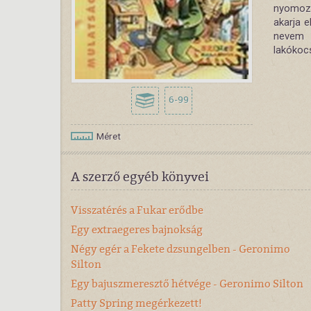
nyomozn
akarja e
nevem S
lakókocs
6-99
Méret
A szerző egyéb könyvei
Visszatérés a Fukar erődbe
Egy extraegeres bajnokság
Négy egér a Fekete dzsungelben - Geronimo
Silton
Egy bajuszmeresztő hétvége - Geronimo Silton
Patty Spring megérkezett!