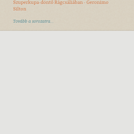
Szuperkupa-döntő Rágcsáliában - Geronimo
Silton
Tovább a sorozatra...