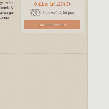
gy miért
Online ár: 1274 Ft
ötetek: A
6 törzsvásárlói pont
ajtsárga
ntomja.
Listára teszem