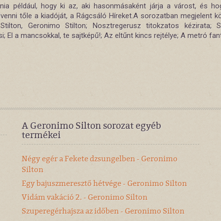
ia például, hogy ki az, aki hasonmásaként járja a várost, és ho
lvenni tőle a kiadóját, a Rágcsáló Híreket.A sorozatban megjelent k
tilton, Geronimo Stilton; Nosztregerusz titokzatos kézirata; S
i; El a mancsokkal, te sajtképű!; Az eltűnt kincs rejtélye; A metró fa
A Geronimo Silton sorozat egyéb
termékei
Négy egér a Fekete dzsungelben - Geronimo
Silton
Egy bajuszmeresztő hétvége - Geronimo Silton
Vidám vakáció 2. - Geronimo Silton
Szuperegérhajsza az időben - Geronimo Silton