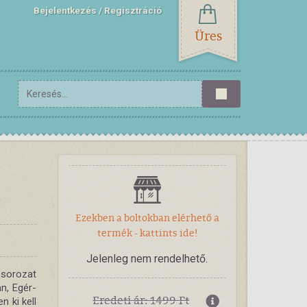
Bejelentkezés
Regisztráció
Üres
Ezekben a boltokban elérhető a
termék - kattints ide!
Jelenleg nem rendelhető.
 sorozat
n, Egér-
Eredeti ár: 1499 Ft
n ki kell