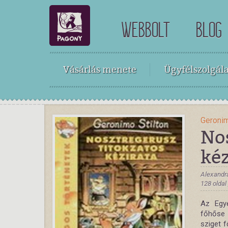
WEBBOLT
BLOG
Vásárlás menete
Ügyfélszolgála
Geronim
Nos
kéz
Alexandr
128 oldal
Az Egye
főhőse 
sziget f