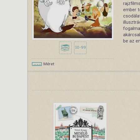
rajzfil
ember t
csodála
illuszt
fogalm
akárcsa
be az e
10-99
Méret