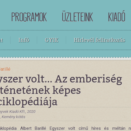
PROGRAMOK
ÜZLETEINK
KIADÓ
t
Infó
GYIK
Hírlevél feliratkozás
arillé
szer volt... Az emberiség
rténetének képes
ciklopédiája
yvek Kiadó Kft., 2020
 , Kemény kötés
klopédia Albert Barillé Egyszer volt című híres és méltán 