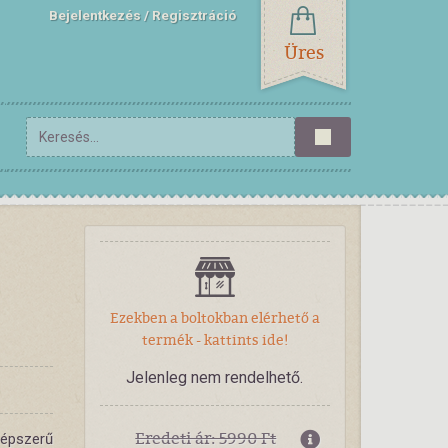
Bejelentkezés
Regisztráció
Üres
Ezekben a boltokban elérhető a
termék - kattints ide!
Jelenleg nem rendelhető.
Eredeti ár: 5990 Ft
népszerű