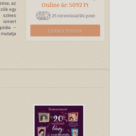
zése, az
Online ár: 5092 Ft
ezők egy
25 törzsvásárlói pont
g színes
é ismert
pédia –
Listára teszem
 mutatja