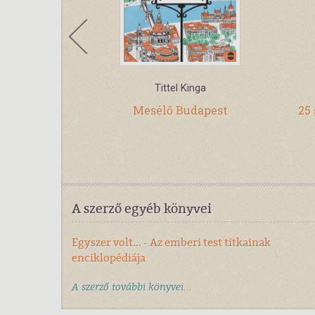
akostas
Tittel Kinga
ök irtó jó
Mesélő Budapest
25 
A szerző egyéb könyvei
Egyszer volt... - Az emberi test titkainak
enciklopédiája
A szerző további könyvei...