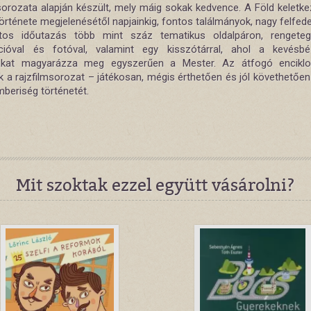
msorozata alapján készült, mely máig sokak kedvence. A Föld keletke
örténete megjelenésétől napjainkig, fontos találmányok, nagy felfed
tos időutazás több mint száz tematikus oldalpáron, rengete
rációval és fotóval, valamint egy kisszótárral, ahol a kevésb
akat magyarázza meg egyszerűen a Mester. Az átfogó enciklo
k a rajzfilmsorozat – játékosan, mégis érthetően és jól követhetően
mberiség történetét.
Mit szoktak ezzel együtt vásárolni?