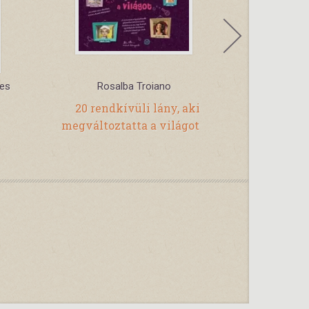
nes
Rosalba Troiano
Ar
20 rendkívüli lány, aki
Lát
megváltoztatta a világot