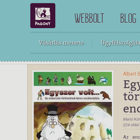
WEBBOLT
BLOG
Vásárlás menete
Ügyfélszolgála
Albert B
Egy
tö
en
Manó Kön
224 oldal
Az enci