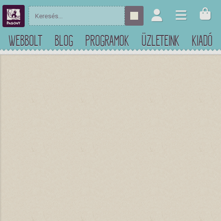
WEBBOLT
BLOG
PROGRAMOK
ÜZLETEINK
KIADÓ