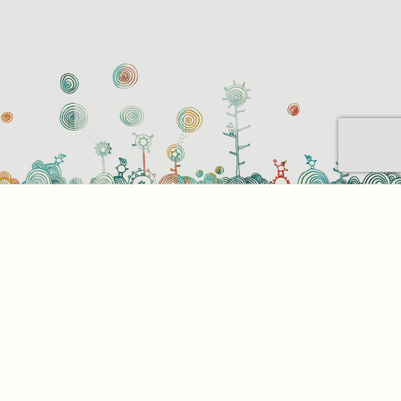
Sütihasználati beállítások
Mik azok a sütik?
Amikor ellátogat egy weboldalra, az információkat